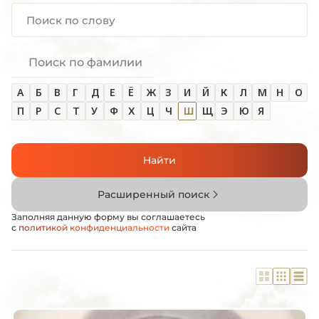
Поиск по фамилии
А
Б
В
Г
Д
Е
Ё
Ж
З
И
Й
К
Л
М
Н
О
П
Р
С
Т
У
Ф
Х
Ц
Ч
Ш
Щ
Э
Ю
Я
Найти
Расширенный поиск
Заполняя данную форму вы соглашаетесь
с
политикой конфиденциальности
сайта