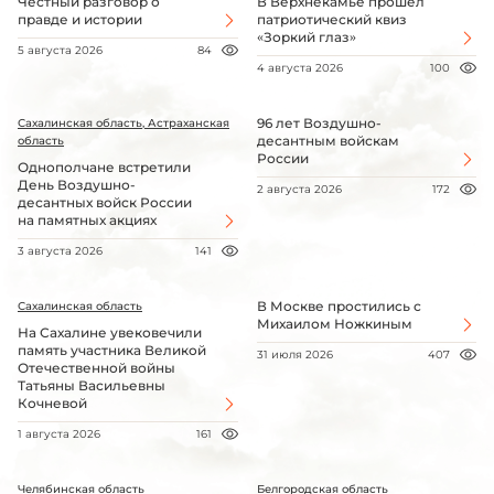
Честный разговор о
В Верхнекамье прошёл
правде и истории
патриотический квиз
«Зоркий глаз»
5 августа 2026
84
4 августа 2026
100
96 лет Воздушно-
Сахалинская область, Астраханская
десантным войскам
область
России
Однополчане встретили
День Воздушно-
2 августа 2026
172
десантных войск России
на памятных акциях
3 августа 2026
141
В Москве простились с
Сахалинская область
Михаилом Ножкиным
На Сахалине увековечили
память участника Великой
31 июля 2026
407
Отечественной войны
Татьяны Васильевны
Кочневой
1 августа 2026
161
Челябинская область
Белгородская область