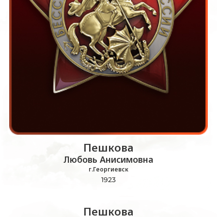
Пешкова
Любовь Анисимовна
г.Георгиевск
1923
Пешкова