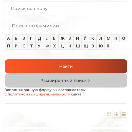
Поиск по фамилии
А
Б
В
Г
Д
Е
Ё
Ж
З
И
Й
К
Л
М
Н
О
П
Р
С
Т
У
Ф
Х
Ц
Ч
Ш
Щ
Э
Ю
Я
Найти
Расширенный поиск
Заполняя данную форму вы соглашаетесь
с
политикой конфиденциальности
сайта