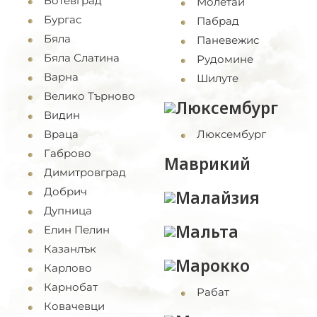
Ботевград
Молетай
Бургас
Пабрад
Бяла
Паневежис
Бяла Слатина
Рудомине
Варна
Шилуте
Велико Търново
Люксембург
Видин
Враца
Люксембург
Габрово
Маврикий
Димитровград
Добрич
Малайзия
Дупница
Мальта
Елин Пелин
Казанлък
Марокко
Карлово
Карнобат
Рабат
Ковачевци