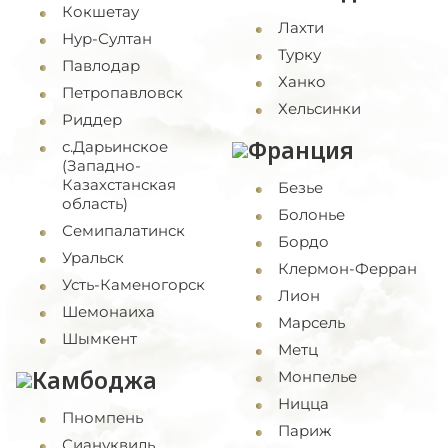
Кокшетау
Лахти
Нур-Султан
Турку
Павлодар
Ханко
Петропавловск
Хельсинки
Риддер
Франция
с.Дарьинское
(Западно-
Казахстанская
Безье
область)
Болонье
Семипалатинск
Бордо
Уральск
Клермон-Ферран
Усть-Каменогорск
Лион
Шемонаиха
Марсель
Шымкент
Метц
Камбоджа
Монпелье
Ницца
Пномпень
Париж
Сиануквиль