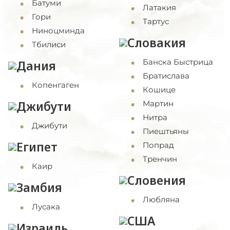
Батуми
Латакия
Гори
Тартус
Ниноцминда
Словакия
Тбилиси
Банска Быстрица
Дания
Братислава
Копенгаген
Кошице
Джибути
Мартин
Нитра
Джибути
Пиештьяны
Египет
Попрад
Тренчин
Каир
Словения
Замбия
Любляна
Лусака
США
Израиль