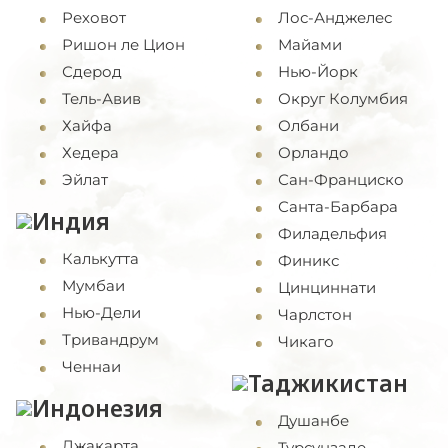
Реховот
Лос-Анджелес
Ришон ле Цион
Майами
Сдерод
Нью-Йорк
Тель-Авив
Округ Колумбия
Хайфа
Олбани
Хедера
Орландо
Эйлат
Сан-Франциско
Санта-Барбара
Индия
Филадельфия
Калькутта
Финикс
Мумбаи
Цинциннати
Нью-Дели
Чарлстон
Тривандрум
Чикаго
Ченнаи
Таджикистан
Индонезия
Душанбе
Джакарта
Турсунзаде