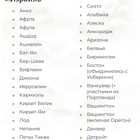
Cиэтл
Акко
Алабама
Афула
Аляска
Афула
Анкоридж
Ашдод
Аризона
Ашкелон
Белвью
Бат-Ям
Бирмингем
Бер-Шева
Бостон
Вифлеем
(объединились с
Уоберном)
Димона
Ванкувер (+
Иерусалим
участники из
Кармиэль
Портленда)
Кирьят Бялик
Вашингтон
Кирьят-Ям
Вашингтон
Лод
(включая Орегон)
Нетания
Денвер
Петах Тиква
Детройт