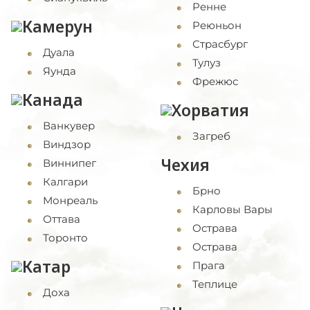
Ренне
Камерун
Реюньон
Страсбург
Дуала
Тулуз
Яунда
Фрежюс
Канада
Хорватия
Ванкувер
Загреб
Виндзор
Чехия
Виннипег
Калгари
Брно
Монреаль
Карловы Вары
Оттава
Острава
Торонто
Острава
Катар
Прага
Теплице
Доха