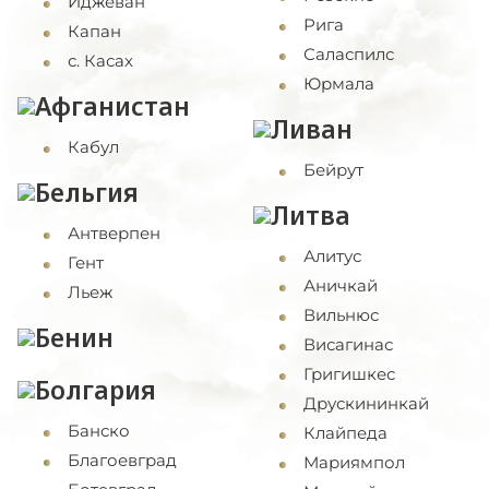
Иджеван
Рига
Капан
Саласпилс
с. Касах
Юрмала
Афганистан
Ливан
Кабул
Бейрут
Бельгия
Литва
Антверпен
Алитус
Гент
Аничкай
Льеж
Вильнюс
Бенин
Висагинас
Григишкес
Болгария
Друскининкай
Банско
Клайпеда
Благоевград
Мариямпол