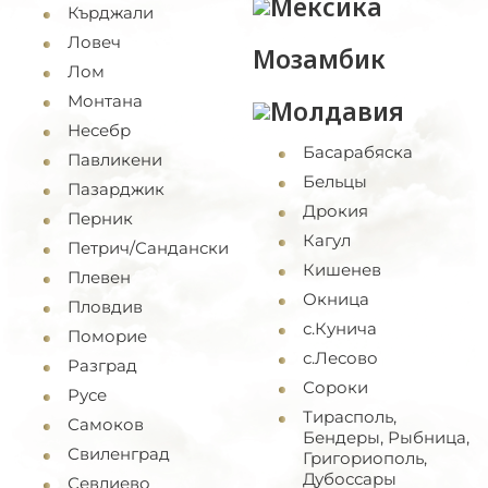
Мексика
Кърджали
Ловеч
Мозамбик
Лом
Монтана
Молдавия
Несебр
Басарабяска
Павликени
Бельцы
Пазарджик
Дрокия
Перник
Кагул
Петрич/Сандански
Кишенев
Плевен
Окница
Пловдив
с.Кунича
Поморие
с.Лесово
Разград
Сороки
Русе
Тирасполь,
Самоков
Бендеры, Рыбница,
Свиленград
Григориополь,
Дубоссары
Севлиево