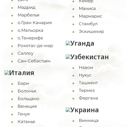
Кемер
Мадрид
Маниса
Марбелья
Мармарис
о.Гран Канария
Стамбул
о.Мальорка
Эскишехир
о.Тенерифе
Уганда
Рокетас-де-мар
Саллоу
Узбекистан
Сан-Себастьян
Навои
Италия
Нукус
Ташкент
Бари
Термез
Болонья
Фергана
Больцано
Венеция
Украина
Генуя
Винница
Катанья