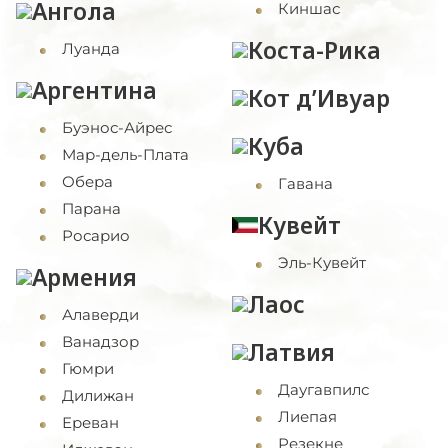
Ангола
Киншас
Коста-Рика
Луанда
Аргентина
Кот д’Ивуар
Буэнос-Айрес
Куба
Мар-дель-Плата
Обера
Гавана
Парана
Кувейт
Росарио
Эль-Кувейт
Армения
Лаос
Алаверди
Ванадзор
Латвия
Гюмри
Даугавпилс
Дилижан
Лиепая
Ереван
Резекне