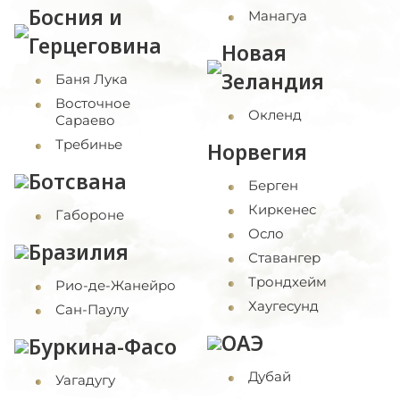
Босния и
Манагуа
Герцеговина
Новая
Зеландия
Баня Лука
Восточное
Окленд
Сараево
Требинье
Норвегия
Ботсвана
Берген
Киркенес
Габороне
Осло
Бразилия
Ставангер
Трондхейм
Рио-де-Жанейро
Хаугесунд
Сан-Паулу
ОАЭ
Буркина-Фасо
Дубай
Уагадугу