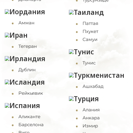
Иордания
Таиланд
Амман
Паттая
Пхукет
Иран
Самуи
Тегеран
Тунис
Ирландия
Тунис
Дублин
Туркменистан
Исландия
Ашхабад
Рейкьявик
Турция
Испания
Алания
Аликанте
Анкара
Барселона
Измир
Виго