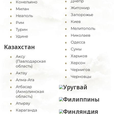
Днепр
Конельяно
Житомир
Милан
Запорожье
Неаполь
Киев
Рим
Мелитополь
Турин
Николаев
Удине
Одесса
Казахстан
Сумы
Харьков
Аксу
(Павлодарская
Херсон
область)
Чернигов
Актау
Черновцы
Алма-Ата
Уругвай
Атбасар
(Акмолинская
область)
Филиппины
Атырау
Финляндия
Караганда