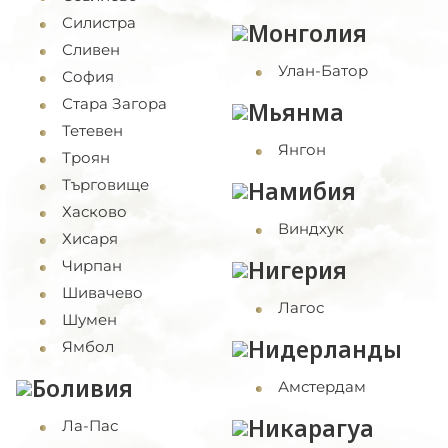
Силистра
Монголия
Сливен
Улан-Батор
София
Стара Загора
Мьянма
Тетевен
Янгон
Троян
Търговище
Намибия
Хасково
Виндхук
Хисаря
Нигерия
Чирпан
Шивачево
Лагос
Шумен
Нидерланды
Ямбол
Боливия
Амстердам
Никарагуа
Ла-Пас