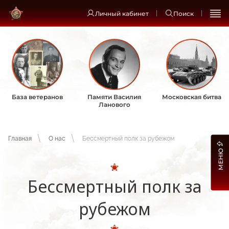
Личный кабинет
Поиск
База ветеранов
Памяти Василия
Московская битва
Ланового
Главная
О нас
Бессмертный полк за рубежом
МЕНЮ
Бессмертный полк за
рубежом