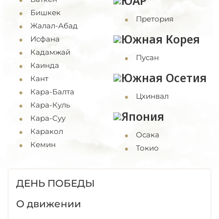
ЮАР
Бишкек
Претория
Жалал-Абад
Южная Корея
Исфана
Кадамжай
Пусан
Каинда
Южная Осетия
Кант
Кара-Балта
Цхинвал
Кара-Куль
Япония
Кара-Суу
Каракол
Осака
Кемин
Токио
ДЕНЬ ПОБЕДЫ
О движении