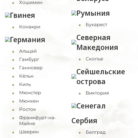
Хошимин
Румыния
Гвинея
Бухарест
Конакри
Северная
Германия
Македония
Альцай
Скопье
Гамбург
Ганновер
Сейшельские
Кёльн
острова
Киль
Мюнстер
Виктория
Мюнхен
Сенегал
Росток
Франкфурт-на-
Сербия
Майне
Шверин
Белград