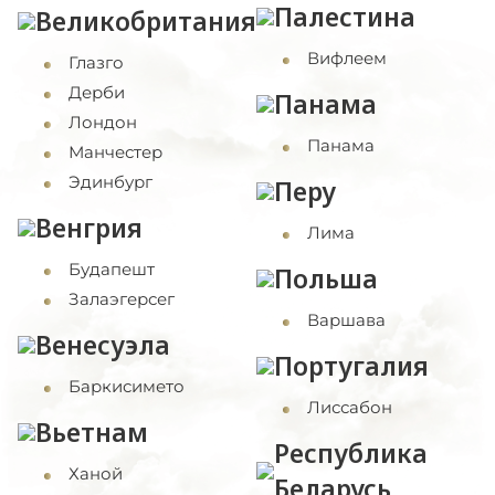
Палестина
Великобритания
Вифлеем
Глазго
Дерби
Панама
Лондон
Панама
Манчестер
Эдинбург
Перу
Венгрия
Лима
Будапешт
Польша
Залаэгерсег
Варшава
Венесуэла
Португалия
Баркисимето
Лиссабон
Вьетнам
Республика
Ханой
Беларусь