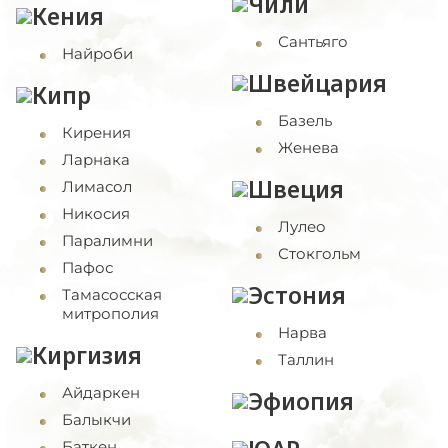
Чили
Кения
Сантьяго
Найроби
Швейцария
Кипр
Базель
Кирения
Женева
Ларнака
Швеция
Лимасол
Никосия
Лулео
Паралимни
Стокгольм
Пафос
Эстония
Тамасосская
митрополия
Нарва
Киргизия
Таллин
Айдаркен
Эфиопия
Балыкчи
Баткен