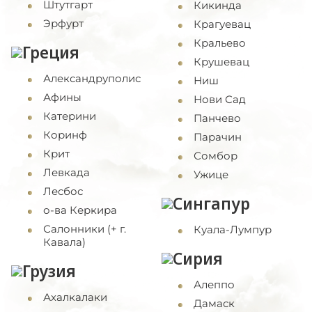
Штутгарт
Кикинда
Эрфурт
Крагуевац
Кральево
Греция
Крушевац
Александруполис
Ниш
Афины
Нови Сад
Катерини
Панчево
Коринф
Парачин
Крит
Сомбор
Левкада
Ужице
Лесбос
Сингапур
о-ва Керкира
Салонники (+ г.
Куала-Лумпур
Кавала)
Сирия
Грузия
Алеппо
Ахалкалаки
Дамаск