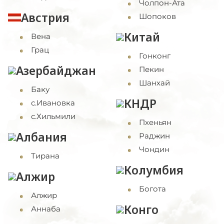
Чолпон-Ата
Австрия
Шопоков
Китай
Вена
Грац
Гонконг
Азербайджан
Пекин
Шанхай
Баку
КНДР
с.Ивановка
с.Хильмили
Пхеньян
Албания
Раджин
Чондин
Тирана
Колумбия
Алжир
Богота
Алжир
Конго
Аннаба