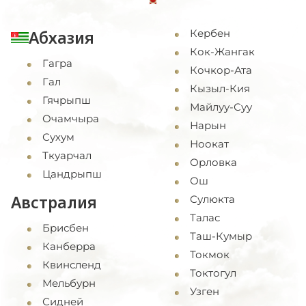
Абхазия
Кербен
Кок-Жангак
Гагра
Кочкор-Ата
Гал
Кызыл-Кия
Гячрыпш
Майлуу-Суу
Очамчыра
Нарын
Сухум
Ноокат
Ткуарчал
Орловка
Цандрыпш
Ош
Австралия
Сулюкта
Талас
Брисбен
Таш-Кумыр
Канберра
Токмок
Квинсленд
Токтогул
Мельбурн
Узген
Сидней