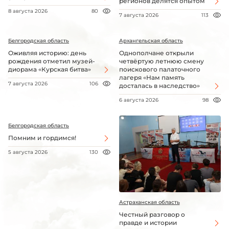
регионов делятся опытом
8 августа 2026
80
7 августа 2026
113
Белгородская область
Архангельская область
Оживляя историю: день
Однополчане открыли
рождения отметил музей-
четвёртую летнюю смену
диорама «Курская битва»
поискового палаточного
лагеря «Нам память
7 августа 2026
106
досталась в наследство»
6 августа 2026
98
Белгородская область
Помним и гордимся!
5 августа 2026
130
Астраханская область
Честный разговор о
правде и истории