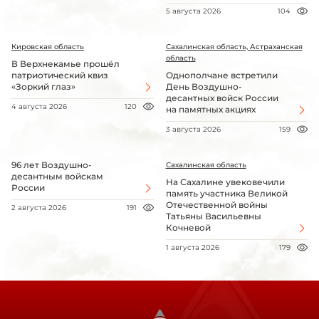
5 августа 2026
104
Кировская область
Сахалинская область, Астраханская
область
В Верхнекамье прошёл
патриотический квиз
Однополчане встретили
«Зоркий глаз»
День Воздушно-
десантных войск России
4 августа 2026
120
на памятных акциях
3 августа 2026
159
96 лет Воздушно-
Сахалинская область
десантным войскам
На Сахалине увековечили
России
память участника Великой
Отечественной войны
2 августа 2026
191
Татьяны Васильевны
Кочневой
1 августа 2026
179