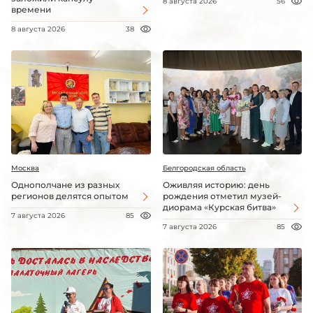
8 августа 2026
56
времени
8 августа 2026
38
Москва
Белгородская область
Однополчане из разных
Оживляя историю: день
регионов делятся опытом
рождения отметил музей-
диорама «Курская битва»
7 августа 2026
85
7 августа 2026
85