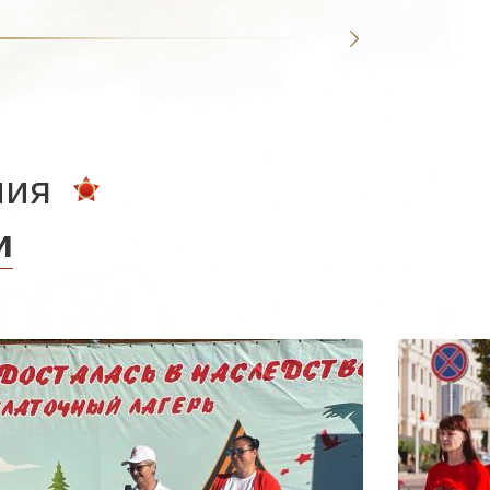
ния
и