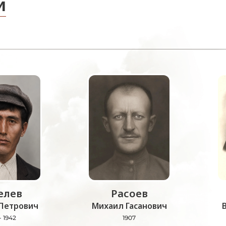
и
лев
Расоев
Петрович
Михаил Гасанович
- 1942
1907