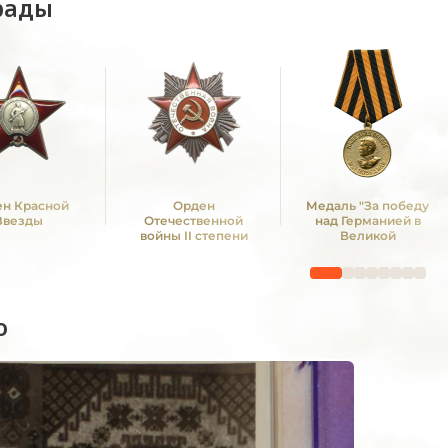
рады
н Красной
Орден
Медаль "За победу
Звезды
Отечественной
над Германией в
войны II степени
Великой
Отечественной войне
1941 -1945 гг."
о