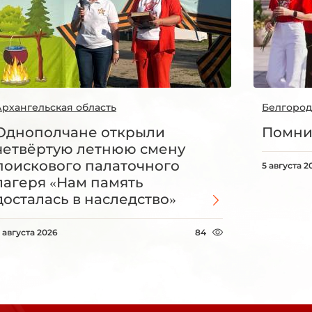
Архангельская область
Белгород
Однополчане открыли
Помни
четвёртую летнюю смену
поискового палаточного
5 августа 2
лагеря «Нам память
досталась в наследство»
 августа 2026
84