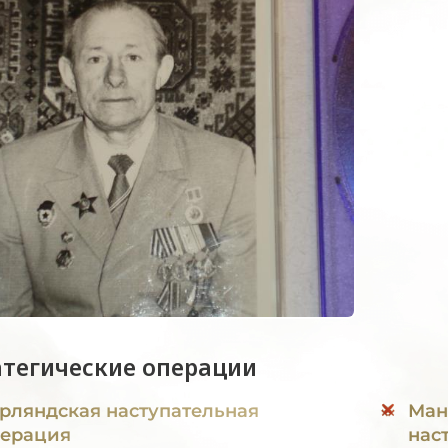
атегические операции
рляндская наступательная
Ман
ерация
нас