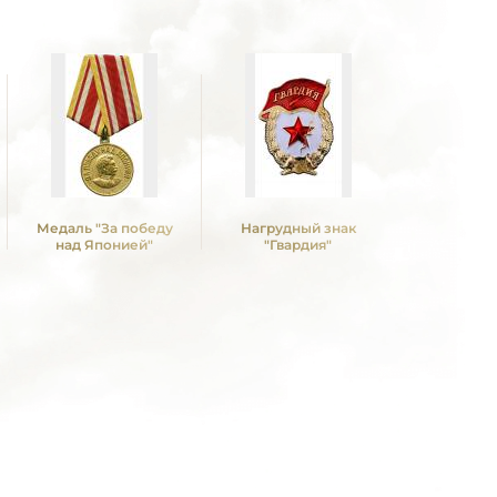
Медаль "За победу
Нагрудный знак
Медаль 
над Японией"
"Гвардия"
Победы в
Отечествен
1941—19