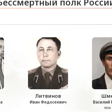
Бессмертный полк Росси
Литвинов
Шме
а
Иван Федосеевич
Василий 
1908 