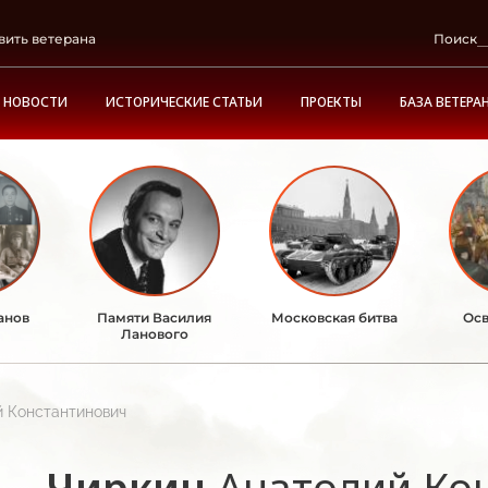
вить ветерана
Поиск
НОВОСТИ
ИСТОРИЧЕСКИЕ СТАТЬИ
ПРОЕКТЫ
БАЗА ВЕТЕРА
анов
Памяти Василия
Московская битва
Осв
Ланового
й Константинович
Чиркин
Анатолий Ко