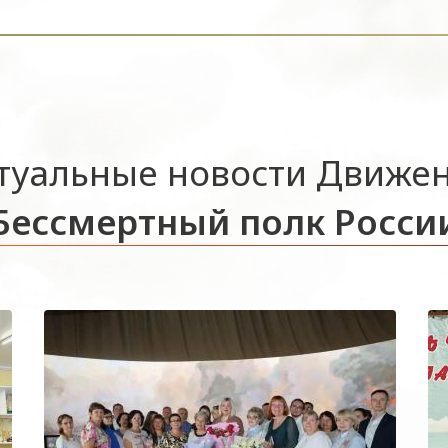
туальные новости Движе
Бессмертный полк Росси