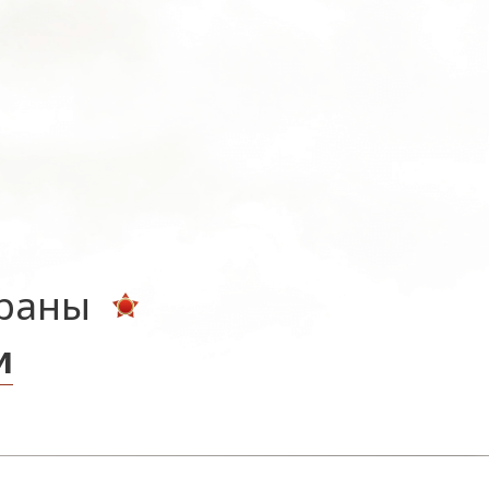
ераны
и