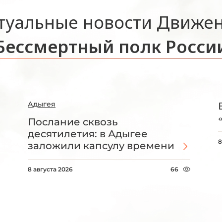
туальные новости Движе
Бессмертный полк Росси
Адыгея
Послание сквозь
десятилетия: в Адыгее
8
заложили капсулу времени
8 августа 2026
66