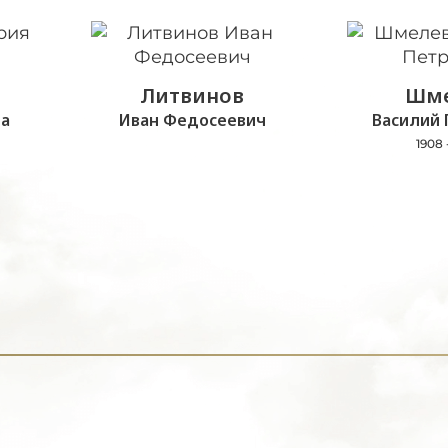
Литвинов
Шме
а
Иван Федосеевич
Василий 
1908 