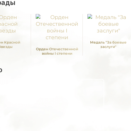
рады
н Красной
Медаль "За боевые
Звезды
заслуги"
Орден Отечественной
войны I степени
о