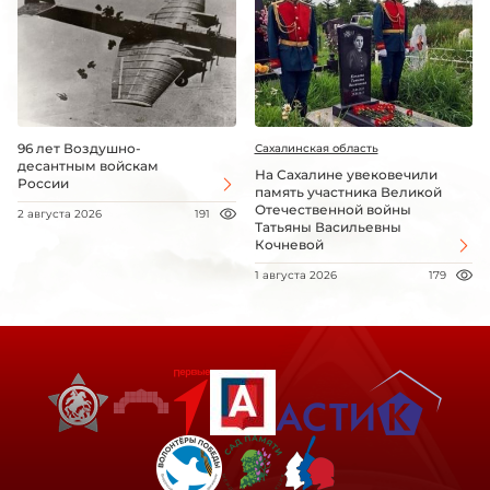
96 лет Воздушно-
Сахалинская область
десантным войскам
На Сахалине увековечили
России
память участника Великой
Отечественной войны
2 августа 2026
191
Татьяны Васильевны
Кочневой
1 августа 2026
179