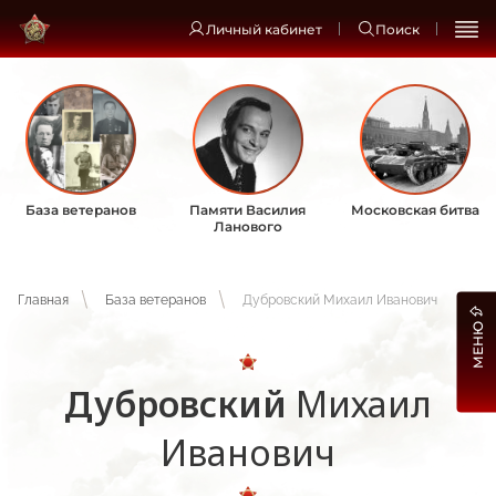
Личный кабинет
Поиск
База ветеранов
Памяти Василия
Московская битва
Ланового
Главная
База ветеранов
Дубровский Михаил Иванович
МЕНЮ
Дубровский
Михаил
Иванович