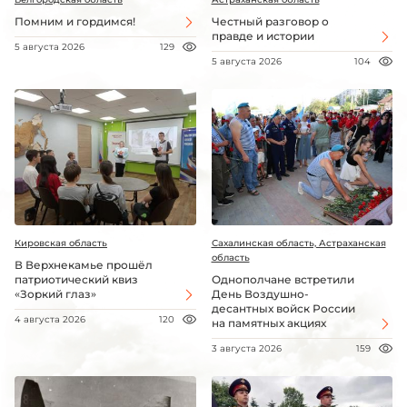
Помним и гордимся!
Честный разговор о
правде и истории
5 августа 2026
129
5 августа 2026
104
Кировская область
Сахалинская область, Астраханская
область
В Верхнекамье прошёл
патриотический квиз
Однополчане встретили
«Зоркий глаз»
День Воздушно-
десантных войск России
4 августа 2026
120
на памятных акциях
3 августа 2026
159