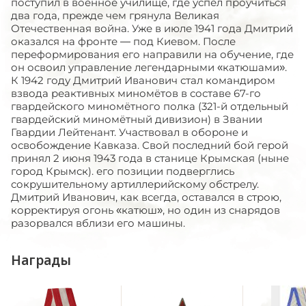
поступил в военное училище, где успел проучиться
два года, прежде чем грянула Великая
Отечественная война. Уже в июле 1941 года Дмитрий
оказался на фронте — под Киевом. После
переформирования его направили на обучение, где
он освоил управление легендарными «катюшами».
К 1942 году Дмитрий Иванович стал командиром
взвода реактивных миномётов в составе 67-го
гвардейского миномётного полка (321-й отдельный
гвардейский миномётный дивизион) в Звании
Гвардии Лейтенант. Участвовал в обороне и
освобождение Кавказа. Свой последний бой герой
принял 2 июня 1943 года в станице Крымская (ныне
город Крымск). его позиции подверглись
сокрушительному артиллерийскому обстрелу.
Дмитрий Иванович, как всегда, оставался в строю,
корректируя огонь «катюш», но один из снарядов
разорвался вблизи его машины.
Награды