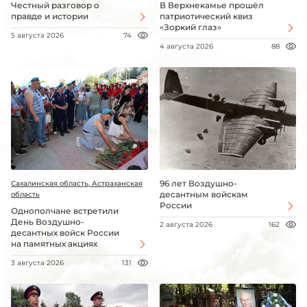
Честный разговор о
В Верхнекамье прошёл
правде и истории
патриотический квиз
«Зоркий глаз»
5 августа 2026
74
4 августа 2026
88
96 лет Воздушно-
Сахалинская область, Астраханская
десантным войскам
область
России
Однополчане встретили
День Воздушно-
2 августа 2026
162
десантных войск России
на памятных акциях
3 августа 2026
131