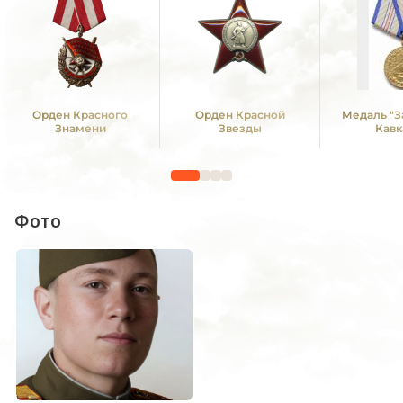
Орден Красного
Орден Красной
Медаль "З
Знамени
Звезды
Кавк
Фото