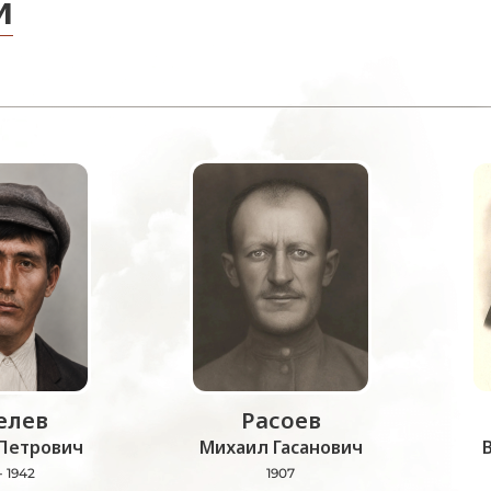
и
лев
Расоев
Петрович
Михаил Гасанович
- 1942
1907