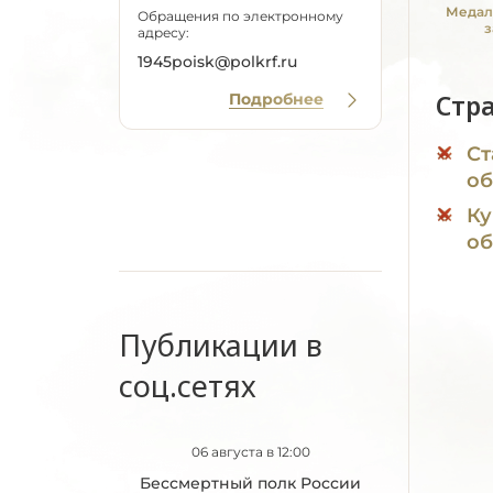
Медал
Обращения по электронному
з
адресу:
1945poisk@polkrf.ru
Стр
Подробнее
Ст
об
Ку
об
Публикации в
соц.сетях
06 августа в 12:00
Бессмертный полк России