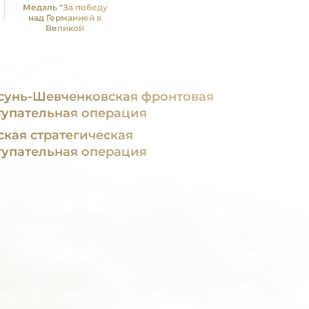
Медаль "За победу
над Германией в
Великой
Отечественной войне
1941 -1945 гг."
сунь-Шевченковская фронтовая
тупательная операция
ская стратегическая
тупательная операция