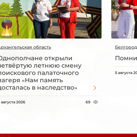
Архангельская область
Белгород
Однополчане открыли
Помни
четвёртую летнюю смену
поискового палаточного
5 августа 2
лагеря «Нам память
досталась в наследство»
 августа 2026
69