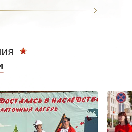
ния
и