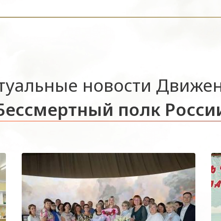
туальные новости Движе
Бессмертный полк Росси