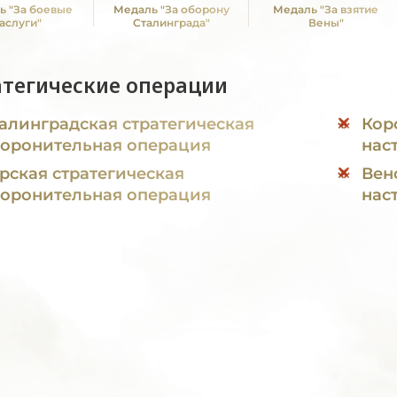
ь "За боевые
Медаль "За оборону
Медаль "За взятие
аслуги"
Сталинграда"
Вены"
атегические операции
алинградская стратегическая
Кор
оронительная операция
нас
рская стратегическая
Вен
оронительная операция
нас