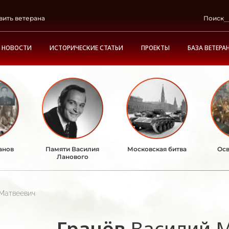
вить ветерана
Поиск
НОВОСТИ
ИСТОРИЧЕСКИЕ СТАТЬИ
ПРОЕКТЫ
БАЗА ВЕТЕРА
анов
Памяти Василия
Московская битва
Осв
Ланового
 Матвеевич
Грачёв
Василий 