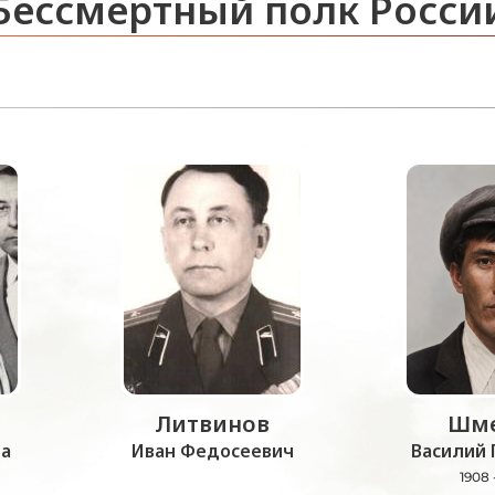
Бессмертный полк Росси
Литвинов
Шме
а
Иван Федосеевич
Василий 
1908 