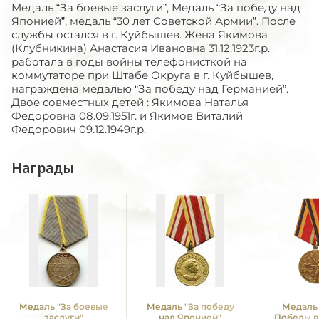
Медаль “За боевые заслуги”, Медаль “За победу над
Японией”, медаль “30 лет Советской Армии”. После
службы остался в г. Куйбышев. Жена Якимова
(Клубникина) Анастасия Ивановна 31.12.1923г.р.
работала в годы войны телефонисткой на
коммутаторе при Штабе Округа в г. Куйбышев,
награждена медалью “За победу над Германией”.
Двое совместных детей : Якимова Наталья
Федоровна 08.09.1951г. и Якимов Виталий
Федорович 09.12.1949г.р.
Награды
Медаль "За боевые
Медаль "За победу
Медаль 
заслуги"
над Японией"
Победы в