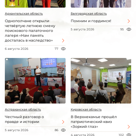
Архангельская область
Белгородская область
Однополчане открыли
Помним и гордимся!
четвёртую летнюю смену
5 августа 2026
95
поискового палаточного
лагеря «Нам память
досталась в наследство»
6 августа 2026
77
Астраханская область
Кировская область
Честный разговор о
В Верхнекамье прошёл
правде и истории
патриотический квиз
«Зоркий глаз»
5 августа 2026
86
4 августа 2026
102