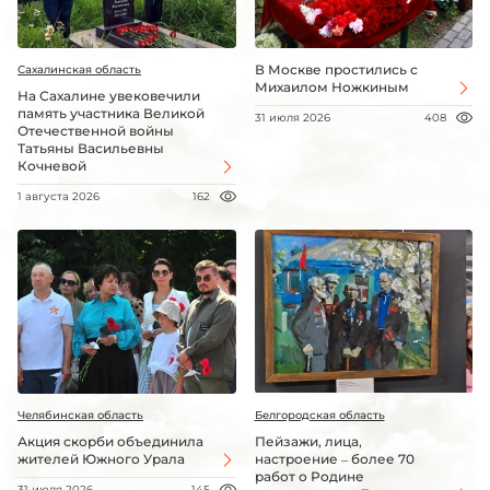
В Москве простились с
Сахалинская область
Михаилом Ножкиным
На Сахалине увековечили
память участника Великой
31 июля 2026
408
Отечественной войны
Татьяны Васильевны
Кочневой
1 августа 2026
162
Челябинская область
Белгородская область
Акция скорби объединила
Пейзажи, лица,
жителей Южного Урала
настроение – более 70
работ о Родине
31 июля 2026
145