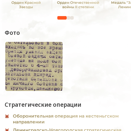
Орден Красной
Орден Отечественной
Медаль "З
Звезды
войны II степени
Ленин
Фото
Стратегические операции
Оборонительная операция на кестеньгском
направлении
Ленинградско-Новгородская стратегическая