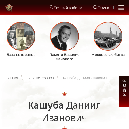
Личный кабинет
Поиск
База ветеранов
Памяти Василия
Московская битва
Ланового
Главная
База ветеранов
Кашуба Даниил Иванович
МЕНЮ
Кашуба
Даниил
Иванович