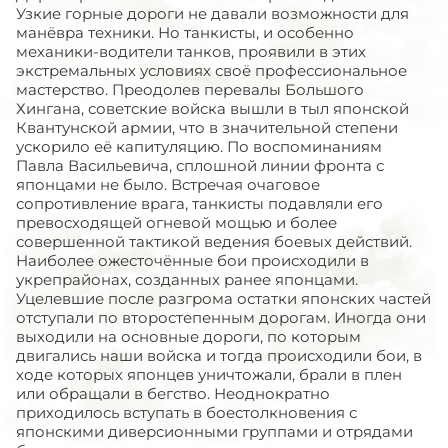
Узкие горные дороги не давали возможности для
манёвра техники. Но танкисты, и особенно
механики-водители танков, проявили в этих
экстремальных условиях своё профессиональное
мастерство. Преодолев перевалы Большого
Хингана, советские войска вышли в тыл японской
Квантунской армии, что в значительной степени
ускорило её капитуляцию. По воспоминаниям
Павла Васильевича, сплошной линии фронта с
японцами не было. Встречая очаговое
сопротивление врага, танкисты подавляли его
превосходящей огневой мощью и более
совершенной тактикой ведения боевых действий.
Наиболее ожесточённые бои происходили в
укрепрайонах, созданных ранее японцами.
Уцелевшие после разгрома остатки японских частей
отступали по второстепенным дорогам. Иногда они
выходили на основные дороги, по которым
двигались наши войска и тогда происходили бои, в
ходе которых японцев уничтожали, брали в плен
или обращали в бегство. Неоднократно
приходилось вступать в боестолкновения с
японскими диверсионными группами и отрядами