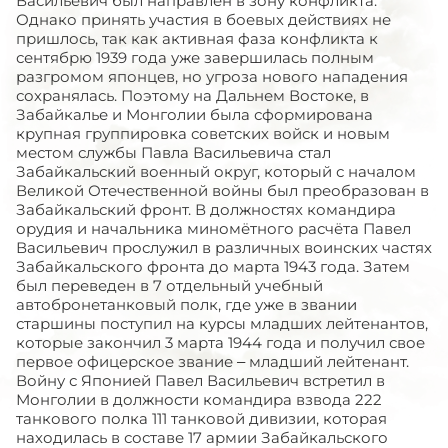
Васильевич был направлен в зону конфликта.
Однако принять участия в боевых действиях не
пришлось, так как активная фаза конфликта к
сентябрю 1939 года уже завершилась полным
разгромом японцев, но угроза нового нападения
сохранялась. Поэтому на Дальнем Востоке, в
Забайкалье и Монголии была сформирована
крупная группировка советских войск и новым
местом службы Павла Васильевича стал
Забайкальский военный округ, который с началом
Великой Отечественной войны был преобразован в
Забайкальский фронт. В должностях командира
орудия и начальника миномётного расчёта Павел
Васильевич прослужил в различных воинских частях
Забайкальского фронта до марта 1943 года. Затем
был переведен в 7 отдельный учебный
автобронетанковый полк, где уже в звании
старшины поступил на курсы младших лейтенантов,
которые закончил 3 марта 1944 года и получил свое
первое офицерское звание – младший лейтенант.
Войну с Японией Павел Васильевич встретил в
Монголии в должности командира взвода 222
танкового полка 111 танковой дивизии, которая
находилась в составе 17 армии Забайкальского