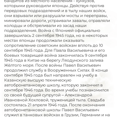
бандитов из местного населения - хунхузов,
которыми руководили японцы. Действуя против
передовых подразделений и в тылу наших войск,
они взрывали или разрушали мосты и переправы,
минировали дороги, устраивали завалы, отравляли
колодцы и обстреливали из засад наши
подразделения. Война с Японией официально
завершилась 2 сентября 1945 года, но в некоторых
местах японцы продолжали оказывать
сопротивление советским войскам вплоть до 10
сентября 1945 года. Для Павла Васильевича и его
боевых товарищей война закончилась 9 сентября
1945 года в Китае на берегу Ляодунского залива
Жёлтого моря. После войны Павел Васильевич
продолжил службу в Вооруженных Силах. В конце
сентября 1945 года был направлен на учебу в
Казанскую высшую техническую
автобронетанковую школу, которую закончил в
сентябре 1946 года. Во время учебы познакомился
со своей будущей супругой – Александрой
Ивановной Хохловой, труженицей тыла. Свадьба
состоялась 21 апреля 1946 года. После окончания
автобронетанковой школы Павел Васильевич
служил в танковых войсках в Грузии, Германии и на