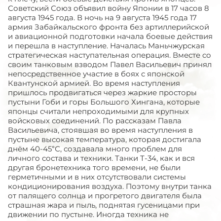
Советский Союз объявил войну Японии в 17 часов 8
августа 1945 года. В ночь на 9 августа 1945 года 17
армия Забайкальского фронта без артиллерийской
и авиационной подготовки начала боевые действия
и перешла в наступление. Началась Маньчжурская
стратегическая наступательная операция. Вместе со
своим танковым взводом Павел Васильевич принял
непосредственное участие в боях с японской
Квантунской армией. Во время наступления
пришлось продвигаться через жаркие просторы
пустыни Гоби и горы Большого Хингана, которые
японцы считали непроходимыми для крупных
войсковых соединений. По рассказам Павла
Васильевича, стоявшая во время наступления в
пустыне высокая температура, которая достигала
днём 40-45°С, создавала много проблем для
личного состава и техники. Танки Т-34, как и вся
другая бронетехника того времени, не были
герметичными и в них отсутствовали системы
кондиционирования воздуха. Поэтому внутри танка
от палящего солнца и прогретого двигателя была
страшная жара и пыль, поднятая гусеницами при
движении по пустыне. Иногда техника не