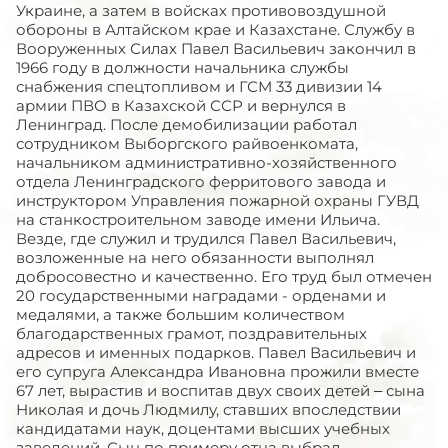
Украине, а затем в войсках противовоздушной
обороны в Алтайском крае и Казахстане. Службу в
Вооруженных Силах Павел Васильевич закончил в
1966 году в должности начальника службы
снабжения спецтопливом и ГСМ 33 дивизии 14
армии ПВО в Казахской ССР и вернулся в
Ленинград. После демобилизации работал
сотрудником Выборгского райвоенкомата,
начальником административно-хозяйственного
отдела Ленинградского ферритового завода и
инструктором Управления пожарной охраны ГУВД
на станкостроительном заводе имени Ильича.
Везде, где служил и трудился Павел Васильевич,
возложенные на него обязанности выполнял
добросовестно и качественно. Его труд был отмечен
20 государственными наградами - орденами и
медалями, а также большим количеством
благодарственных грамот, поздравительных
адресов и именных подарков. Павел Васильевич и
его супруга Александра Ивановна прожили вместе
67 лет, вырастив и воспитав двух своих детей – сына
Николая и дочь Людмилу, ставших впоследствии
кандидатами наук, доцентами высших учебных
заведений. Сын по примеру отца выбрал