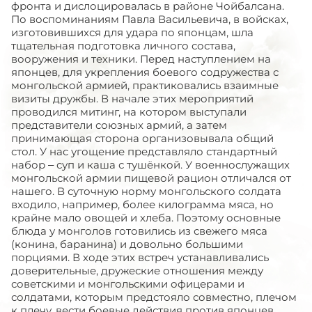
фронта и дислоцировалась в районе Чойбалсана.
По воспоминаниям Павла Васильевича, в войсках,
изготовившихся для удара по японцам, шла
тщательная подготовка личного состава,
вооружения и техники. Перед наступлением на
японцев, для укрепления боевого содружества с
монгольской армией, практиковались взаимные
визиты дружбы. В начале этих мероприятий
проводился митинг, на котором выступали
представители союзных армий, а затем
принимающая сторона организовывала общий
стол. У нас угощение представляло стандартный
набор – суп и каша с тушёнкой. У военнослужащих
монгольской армии пищевой рацион отличался от
нашего. В суточную норму монгольского солдата
входило, например, более килограмма мяса, но
крайне мало овощей и хлеба. Поэтому основные
блюда у монголов готовились из свежего мяса
(конина, баранина) и довольно большими
порциями. В ходе этих встреч устанавливались
доверительные, дружеские отношения между
советскими и монгольскими офицерами и
солдатами, которым предстояло совместно, плечом
к плечу, вести боевые действия против японцев.