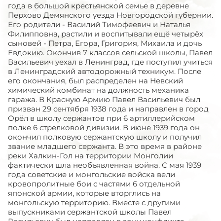
года в большой крестьянской семье в деревне
Перхово Демянского уезда Новгородской губернии.
Его родители - Василий Тимофеевич и Наталья
Филипповна, растили и воспитывали ещё четырёх
сыновей - Петра, Егора, Григория, Михаила и дочь
Евдокию. Окончив 7 классов сельской школы, Павел
Васильевич уехал в Ленинград, где поступил учиться
в Ленинградский автодорожный техникум. После
его окончания, был распределен на Невский
химический комбинат на должность механика
гаража. В Красную Армию Павел Васильевич был
призван 29 сентября 1938 года и направлен в город
Орёл в школу сержантов при 6 артиллерийском
полке 6 стрелковой дивизии. В июне 1939 года он
окончил полковую сержантскую школу и получил
звание младшего сержанта. В это время в районе
реки Халкин-Гол на территории Монголии
фактически шла необъявленная война. С мая 1939
года советские и монгольские войска вели
кровопролитные бои с частями 6 отдельной
японской армии, которые вторглись на
монгольскую территорию. Вместе с другими
выпускниками сержантской школы Павел