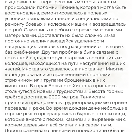
выдерживала – перегревались моторы танков и
происходили поломки. Техника, которая могла быть
восстановлена, ремонтировалась в полевых
условиях экипажами танков и специалистами по
ремонту боевых и колесных машин и возвращалась
в строй. Случались перебои с горюче-смазочными
материалами. Доставлять их было сложно из-за
постоянно увеличивающейся удаленности
наступающих танковых подразделений от тыловых
баз снабжения. Другая проблема была связана с
нехваткой воды, которую старались восполнить из
колодцев, находящихся на пути наступления наших
частей. Иногда это удавалось, а иногда нет. Многие
колодцы оказались отравленными японцами
стрихнином или трупами брошенных в них
животных. В горах Большого Хингана пришлось
столкнуться с новыми трудностями. Высота горных
хребтов достигала 2000 метров. Танкистам
пришлось преодолевать труднопроходимые горные
перевалы и реки. Во время дождей даже небольшие
горные речки превращались в бурные потоки воды,
которые вместе с песком, камнями и вырванными с
корнем деревьями всё сметали на своем пути.
Дороги размывало ливнями и происходили обвалы.