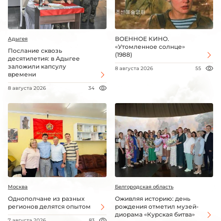
ВОЕННОЕ КИНО.
Адыгея
«Утомленное солнце»
Послание сквозь
(1988)
десятилетия: в Адыгее
заложили капсулу
8 августа 2026
55
времени
8 августа 2026
34
Москва
Белгородская область
Однополчане из разных
Оживляя историю: день
регионов делятся опытом
рождения отметил музей-
диорама «Курская битва»
7 августа 2026
83