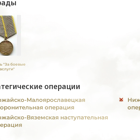
рады
ь "За боевые
аслуги"
атегические операции
жайско-Малоярославецкая
Ниж
оронительная операция
опе
жайско-Вяземская наступательная
ерация