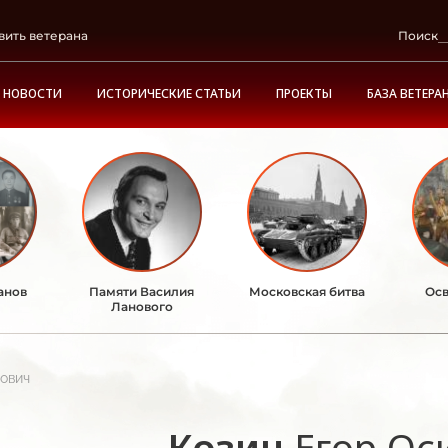
вить ветерана
Поиск
НОВОСТИ
ИСТОРИЧЕСКИЕ СТАТЬИ
ПРОЕКТЫ
БАЗА ВЕТЕРА
анов
Памяти Василия
Московская битва
Осв
Ланового
ович
Козин
Егор Ос