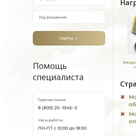
Наг
Найти
Помощь
Медал
з
специалиста
Стр
Мо
Горячая линия:
об
8 (800) 20 -1945- 0
Мо
Часы работы:
оп
ПН-ПТ с 10:00 до 18:00