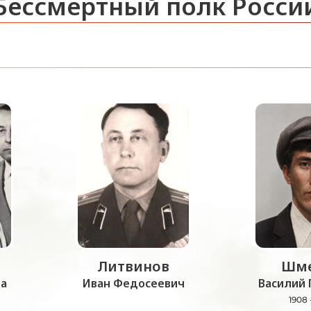
Бессмертный полк Росси
Литвинов
Шме
а
Иван Федосеевич
Василий 
1908 