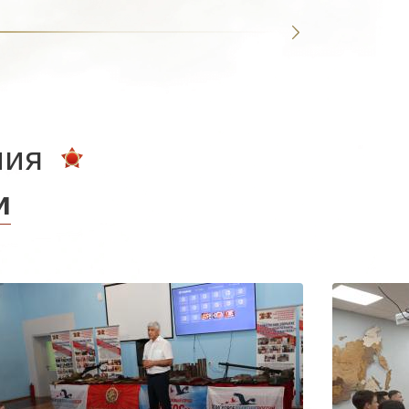
ния
и