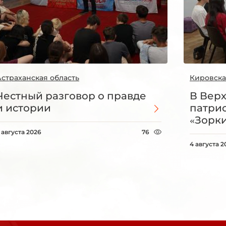
Астраханская область
Кировска
Честный разговор о правде
В Вер
и истории
патри
«Зорки
 августа 2026
76
4 августа 2