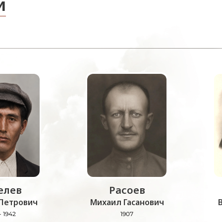
и
лев
Расоев
Петрович
Михаил Гасанович
- 1942
1907