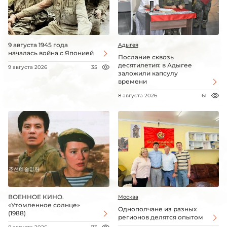
9 августа 1945 года
Адыгея
началась война с Японией
Послание сквозь
десятилетия: в Адыгее
9 августа 2026
35
заложили капсулу
времени
8 августа 2026
61
ВОЕННОЕ КИНО.
Москва
«Утомленное солнце»
Однополчане из разных
(1988)
регионов делятся опытом