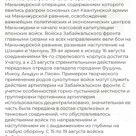
Маньчжурской операции, содержанием которого
явились разгром основных сил Квантунской армии
на Маньчжурской равнине, освобождение
важнейших политических и экономических центров
Маньчжурии и начало массовой капитуляции
японских войск. Войска Забайкальского фронта
главными силами на всех направлениях вели бои на
Маньчжурской равнине, развивая наступление на
Шэньян и Чанчунь. 39-ая армия к исходу 16 августа
соединениями 94-го стрелкового корпуса достигла
Учагоу, а к 23 августа стремительными действиями
передовых отрядов овладела городами Фушунь,
Инкоу, Аньдун и Ляоян. Примером творческого
применения родов сухопутных войск могут служить
действия артиллерии на Забайкальском фронте. С
учетом особенностей горно-пустынной местности и
группировки противника артиллерия
использовалась децентрализовано, значительная ее
часть была передана в состав стрелковых и
танковых соединений, что обусловливалось
действиями войск по направлениям и
наступлением их с выдвижением из глубины на
слабую оборону. С 15 по 19 августа войска