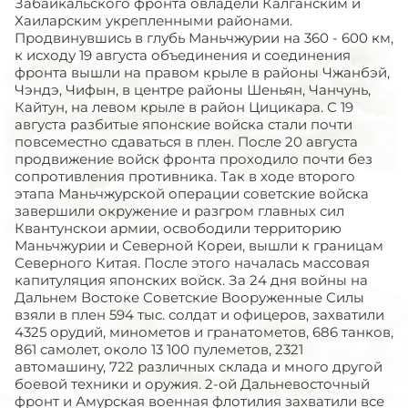
Забайкальского фронта овладели Калганским и
Хаиларским укрепленными районами.
Продвинувшись в глубь Маньчжурии на 360 - 600 км,
к исходу 19 августа объединения и соединения
фронта вышли на правом крыле в районы Чжанбэй,
Чэндэ, Чифын, в центре районы Шеньян, Чанчунь,
Кайтун, на левом крыле в район Цицикара. С 19
августа разбитые японские войска стали почти
повсеместно сдаваться в плен. После 20 августа
продвижение войск фронта проходило почти без
сопротивления противника. Так в ходе второго
этапа Маньчжурской операции советские войска
завершили окружение и разгром главных сил
Квантунскои армии, освободили территорию
Маньчжурии и Северной Кореи, вышли к границам
Северного Китая. После этого началась массовая
капитуляция японских войск. За 24 дня войны на
Дальнем Востоке Советские Вооруженные Силы
взяли в плен 594 тыс. солдат и офицеров, захватили
4325 орудий, минометов и гранатометов, 686 танков,
861 самолет, около 13 100 пулеметов, 2321
автомашину, 722 различных склада и много другой
боевой техники и оружия. 2-ой Дальневосточный
фронт и Амурская военная флотилия захватили все