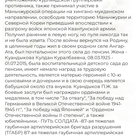
противника, также принимал участие в
Маньчжурской операции на хингано-мукденском
направлении, освободив территорию Маньчжурии и
Северной Кореи приведший впоследствии к
разгрому войск японской Квантунской армии.
Получил ранение в левую ногу, но пуля никогда так
и не была изъята. После войны вернулся на Родину,
в целинные годы жил в своем родном селе Ангар-
Ата, был почтальоном этого села до пенсии. Жена -
Куандыкова Кулдан Куралбаевна, 08.03.1925 -
01.07.2015, была воспитательницой детского сада до
пенсии, имеет немало наград за трудовую
деятельность, является матерью-героиней с 10-ю
сыновьями и дочерьми и в свою очередь является
бабушкой около ста внуков. Куандыков П.Ж. за
боевые заслуги был награжден орденами и
медалями, в том числе "За отвагу", "За победу над
Германией в Великой Отечественной войне 1941-
1945 гг.", "За победу над Японией" и "Орденом
Отечественной войны II степени", а также
юбилейными.- ПУТЬ СОЛДАТА -87-ая тяжелая
гаубичная артиллерийская бригада разрушения
(ТГАБР) 87-ая тяжелая гаубичная артиллерийская