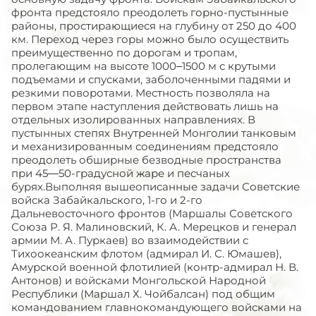
фронта предстояло преодолеть горно-пустынные
районы, простирающиеся на глубину от 250 до 400
км. Переход через горы можно было осуществить
преимущественно по дорогам и тропам,
пролегающим на высоте 1000–1500 м с крутыми
подъемами и спусками, заболоченными падями и
резкими поворотами. Местность позволяла на
первом этапе наступления действовать лишь на
отдельных изолированных направлениях. В
пустынных степях Внутренней Монголии танковым
и механизированным соединениям предстояло
преодолеть обширные безводные пространства
при 45—50-градусной жаре и песчаных
бурях.Выполняя вышеописанные задачи Советские
войска Забайкальского, 1-го и 2-го
Дальневосточного фронтов (Маршалы Советского
Союза Р. Я. Малиновский, К. А. Мерецков и генерал
армии М. А. Пуркаев) во взаимодействии с
Тихоокеанским флотом (адмирал И. С. Юмашев),
Амурской военной флотилией (контр-адмирал Н. В.
Антонов) и войсками Монгольской Народной
Республики (Маршал Х. Чойбалсан) под общим
командованием главнокомандующего войсками на