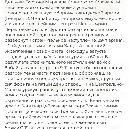
Дальнем Востоке Маршала Советского Союза А. М.
Василевского стремительными ударами
преодолели сильную оборону Квантунской армии
(Генерал О. Ямада) и труднопроходимую местность
и вышли к важнейшим центрам Маньчжурии.
Передовые отряды фронта без артиллерийской и
авиационной подготовки перешли границу и
развернули стремительное наступление. 39-я армия,
обойдя главными силами Халун-Аршанский
укрепленный район с юга, к исходу 9 августа
продвинулась вглубь Маньчжурии на 60 км. В
результате стремительного наступления войск
Забайкальского фронта 9-11 августа были полностью
разгромлены части противника, оборонявшие
приграничную полосу укреплений. Выход крупных
сил фронта на пятый день операции на Центрально-
Маньчжурскую равнину, в глубокий тыл японских
войск, создал реальные возможности для
окружения и разгрома основных сил Квантунской
армии. 6-ая гвардейская артиллерийская дивизия
прошла путь через горы Большого Хингана с весом
артиллерийских систем составляющих от семи до
семнадцати тонн преодолев с тяжелейшими
боями.С 15 августа начался второй этап