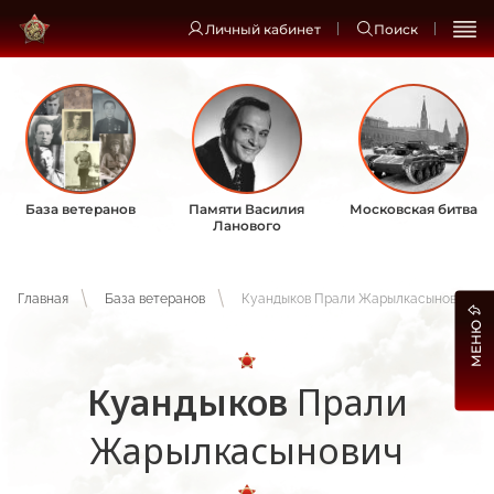
Личный кабинет
Поиск
База ветеранов
Памяти Василия
Московская битва
Ланового
Главная
База ветеранов
Куандыков Прали Жарылкасынович
МЕНЮ
Куандыков
Прали
Жарылкасынович