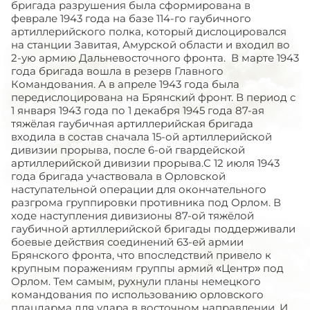
бригада разрушения была сформирована в
феврале 1943 года на базе 114-го гаубичного
артиллерийского полка, который дислоцировался
на станции Завитая, Амурской области и входил во
2-ую армию Дальневосточного фронта. В марте 1943
года бригада вошла в резерв Главного
Командования. А в апреле 1943 года была
передислоцирована на Брянский фронт. В период с
1 января 1943 года по 1 декабря 1945 года 87-ая
тяжёлая гаубичная артиллерийская бригада
входила в состав сначала 15-ой артиллерийской
дивизии прорыва, после 6-ой гвардейской
артиллерийской дивизии прорыва.С 12 июля 1943
года бригада участвовала в Орловской
наступательной операции для окончательного
разгрома группировки противника под Орлом. В
ходе наступления дивизионы 87-ой тяжёлой
гаубичной артиллерийской бригады поддерживали
боевые действия соединений 63-ей армии
Брянского фронта, что впоследствий привело к
крупным поражениям группы армий «Центр» под
Орлом. Тем самым, рухнули планы немецкого
командования по использованию орловского
плацдарма для удара в восточном направлении. И