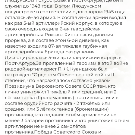
Ляодунском полуострове, в Порт-Артуре, где он и
служил до 1948 года. В этом Ляодунском
полуострове в соответствии с договором 1945 года
осталась 39-ая армия. В состав 39-ой армии входил
как раз 5-ый артиллерийский корпус, в которую в
свою очередь входила 6-ая гвардейская
артиллерийская Рижско-Хинганская дивизия
прорыва, а в составе этой 6-ой дивизии, как
известно входила 87-ая тяжелая гаубичная
артиллерийская бригада разрушения.
Дислоцировалась 5-ый артиллерийский корпус в
Порт-Артуре.За проявленный героизм в этой войне
рядовой-артиллерист П. Ж. Куандыков был
награжден "Орденом Отечественной войны II
степени", что награждалось согласно указом
Президиума Верховного Совета СССР тем, кто
лично уничтожил 1 тяжёлый или средний, или 2
лёгких танка (бронемашины) противника, или в
составе орудийного расчета - 2 тяжёлых или
средних, или 3 лёгких танков (бронемашин)
противника, кто подавил огнём артиллерии не
менее 3 батарей противника и кто уничтожил огнём
артиллерии не менее 2 самолётов
противника.Победа Советского Союза и