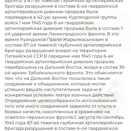
фронта, а 87-ая тяжелая гаубичная артиллерийская
бригада разрушения в составе 6-ой гвардейской
артиллерийской дивизии прорыва была
переведена в 42-ую армию Курляндской группы
войск.1 мая 1945 года 6-ая гвардейская
артиллерийская дивизия прорыва была в составе 1-
ой ударной армии Ленинградского фронта. В это
время Куандыков Прали Жарылкасынович в
составе 87-ой тяжелой гаубичной артиллерийской
бригады разрушения воевал на территории
Латвийской ССР.В середине мая 1945 года 6-ая
гвардейская артиллерийская дивизия прорыва
переброшена на Дальний Восток, войдя в состав 39-
ой армии Забайкальского фронта. Это обьясняется
тем, что на Дальний Восток посылались такие
соединения и объединения, которые могли
успешно решать наступательные задачи в
конкретных условиях театра военных действий.
Определение целесообразности использования
того или иного соединения зависело от опыта и
боевых качеств, накопленных в сражениях на
советско-германском фронте.С августа по сентябрь
1945 года 87-ая тяжелая гаубичная артиллерийская
бригада разрушения в составе 6-ой гвардейской