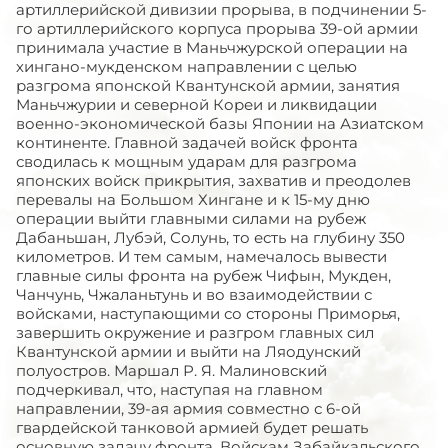
артиллерийской дивизии прорыва, в подчинении 5-
го артиллерийского корпуса прорыва 39-ой армии
принимала участие в Маньчжурской операции на
хингано-мукденском направлении с целью
разгрома японской Квантунской армии, занятия
Маньчжурии и северной Кореи и ликвидации
военно-экономической базы Японии на Азиатском
континенте. Главной задачей войск фронта
сводилась к мощным ударам для разгрома
японских войск прикрытия, захватив и преодолев
перевалы на Большом Хингане и к 15-му дню
операции выйти главными силами на рубеж
Дабаньшан, Лубэй, Солунь, то есть на глубину 350
километров. И тем самым, намечалось вывести
главные силы фронта на рубеж Чифын, Мукден,
Чанчунь, Чжаланьтунь и во взаимодействии с
войсками, наступающими со стороны Приморья,
завершить окружение и разгром главных сил
Квантунской армии и выйти на Ляодунский
полуостров. Маршал Р. Я. Малиновский
подчеркивал, что, наступая на главном
направлении, 39-ая армия совместно с 6-ой
гвардейской танковой армией будет решать
основную задачу фронта. Войскам Забайкальского