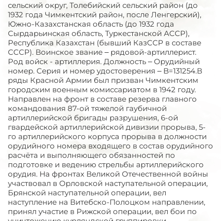
сельский округ, Толебийский сельский район (до
1932 года Чимкентский район, после Ленгерский),
Южно-Казахстанская область (до 1932 года
Сырдарьинская область, Туркестанской АССР),
Республика Казахстан (бывший КазССР в составе
СССР). Воинское звание – рядовой-артиллерист.
Род войск - артиллерия. Должность – Орудийный
номер. Серия и номер удостоверения – B=131254.В
ряды Красной Армии был призван Чимкентским
городским военным комиссариатом в 1942 году.
Направлен на фронт в составе резерва главного
командования 87-ой тяжелой гаубичной
артиллерийской бригады разрушения, 6-ой
гвардейской артиллерийской дивизии прорыва, 5-
го артиллерийского корпуса прорыва в должности
орудийного номера входящего в состав орудийного
расчёта и выполняющего обязанностей по
подготовке и ведению стрельбы артиллерийского
орудия. На фронтах Великой Отечественной войны
участвовал в Орловской наступательной операции,
Брянской наступательной операции, вел
наступление на Витебско-Полоцком направлении,
принял участие в Рижской операции, вел бои по
уничтожению курляндской группировки