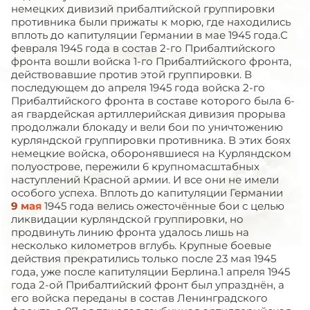
немецких дивизий прибалтийской группировки
противника были прижаты к морю, где находились
вплоть до капитуляции Германии в мае 1945 года.С
февраля 1945 года в состав 2-го Прибалтийского
фронта вошли войска 1-го Прибалтийского фронта,
действовавшие против этой группировки. В
последующем до апреля 1945 года войска 2-го
Прибалтийского фронта в составе которого была 6-
ая гвардейская артиллерийская дивизия прорыва
продолжали блокаду и вели бои по уничтожению
курляндской группировки противника. В этих боях
немецкие войска, оборонявшиеся на Курляндском
полуострове, пережили 6 крупномасштабных
наступлений Красной армии. И все они не имели
особого успеха. Вплоть до капитуляции Германии
9 мая
1945 года велись ожесточённые бои с целью
ликвидации курляндской группировки, но
продвинуть линию фронта удалось лишь на
несколько километров вглубь. Крупные боевые
действия прекратились только после 23 мая 1945
года, уже после капитуляции Берлина.1 апреля 1945
года 2-ой Прибалтийский фронт был упразднён, а
его войска переданы в состав Ленинградского