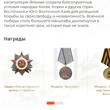
капитуляция Японии создали благоприятные
условия народам Китая, Кореи и других стран
Восточной и Юго-Восточной Азии для успешной
борьбы за свою свободу и независимость. Военной
победы столь большого масштаба, достигнутой в
такой короткий срок, история еще не знала.
Награды
Орден Отечественной
Медаль "За отвагу"
Медаль "
войны II степени
над Гер
Вел
Отечестве
1941 -19