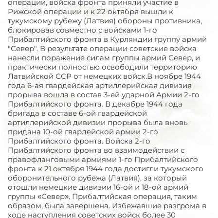
операции, войска фронта приняли участие в
Рижской операции и к 22 октября вышли к
тукумскому рубежу (Латвия) обороны противника,
блокировав совместно с войсками 1-го
Прибалтийского фронта в Курляндии группу армий
"Север". В результате операции советские войска
нанесли поражение силам группы армий Север, и
практически полностью освободили территорию
Латвийской ССР от немецких войск.В ноябре 1944
года 6-ая гвардейская артиллерийская дивизия
прорыва вошла в состав 3-ей ударной Армии 2-го
Прибалтийского фронта. В декабре 1944 года
бригада в составе 6-ой гвардейской
артиллерийской дивизии прорыва была вновь
придана 10-ой гвардейской армии 2-го
Прибалтийского фронта. Войска 2-го
Прибалтийского фронта во взаимодействии с
правофланговыми армиями 1-го Прибалтийского
фронта к 21 октября 1944 года достигли тукумского
оборонительного рубежа (Латвия), за который
отошли немецкие дивизии 16-ой и 18-ой армий
группы «Север». Прибалтийская операция, таким
образом, была завершена. Избежавшие разгрома в
ходе наступления советских войск более 30