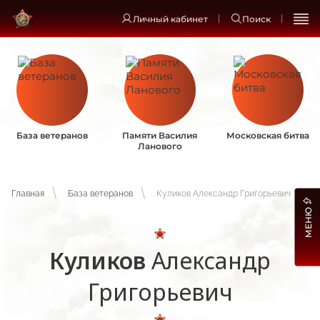
Личный кабинет
Поиск
База ветеранов
Памяти Василия
Московская битва
Ланового
Главная
База ветеранов
Куликов Александр Григорьевич
МЕНЮ
Куликов
Александр
Григорьевич