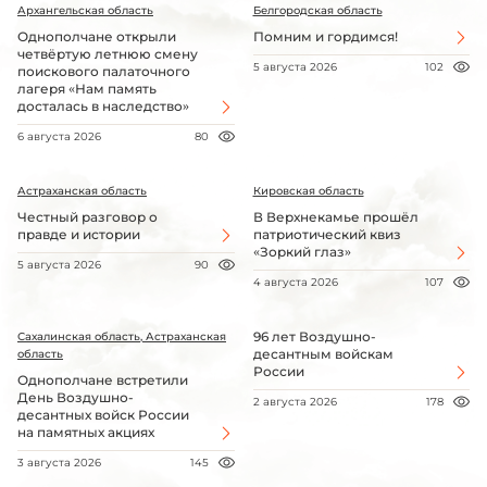
Архангельская область
Белгородская область
Однополчане открыли
Помним и гордимся!
четвёртую летнюю смену
5 августа 2026
102
поискового палаточного
лагеря «Нам память
досталась в наследство»
6 августа 2026
80
Астраханская область
Кировская область
Честный разговор о
В Верхнекамье прошёл
правде и истории
патриотический квиз
«Зоркий глаз»
5 августа 2026
90
4 августа 2026
107
96 лет Воздушно-
Сахалинская область, Астраханская
десантным войскам
область
России
Однополчане встретили
День Воздушно-
2 августа 2026
178
десантных войск России
на памятных акциях
3 августа 2026
145