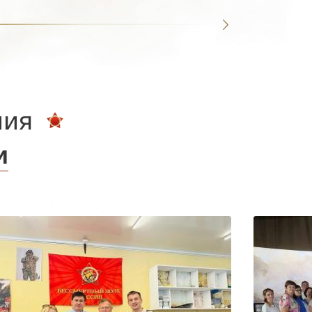
ния
и