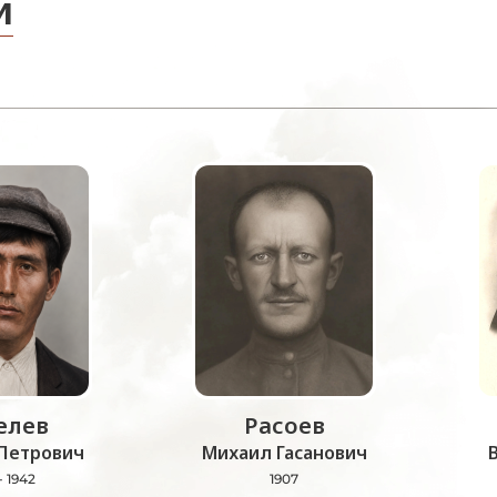
и
лев
Расоев
Петрович
Михаил Гасанович
- 1942
1907