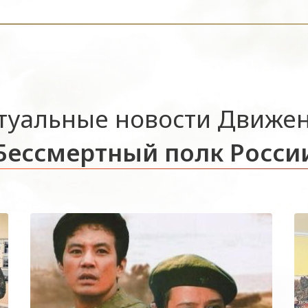
туальные новости Движе
Бессмертный полк Росси