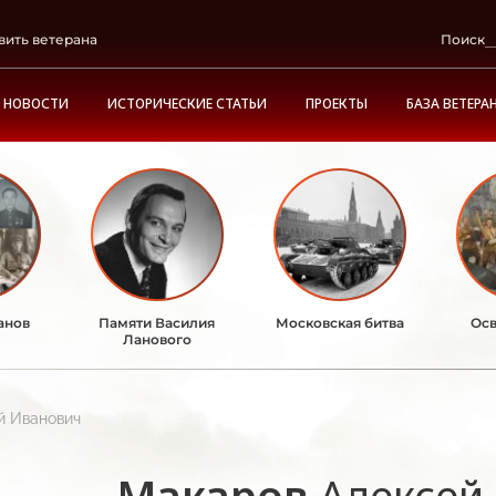
вить ветерана
Поиск
НОВОСТИ
ИСТОРИЧЕСКИЕ СТАТЬИ
ПРОЕКТЫ
БАЗА ВЕТЕРА
анов
Памяти Василия
Московская битва
Осв
Ланового
й Иванович
Макаров
Алексей