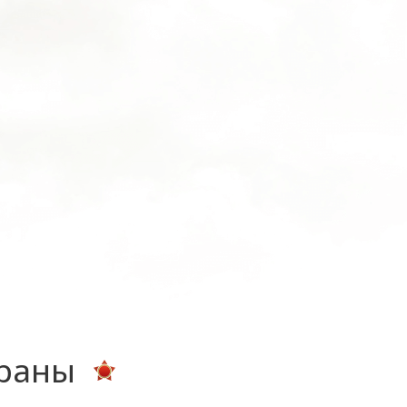
ераны