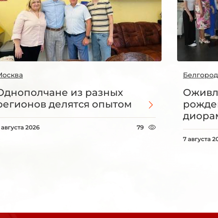
Москва
Белгород
Однополчане из разных
Оживл
регионов делятся опытом
рожде
диорам
 августа 2026
79
7 августа 2