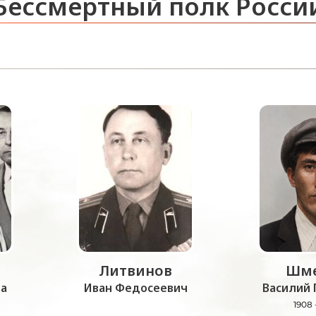
Бессмертный полк Росси
Литвинов
Шме
а
Иван Федосеевич
Василий 
1908 