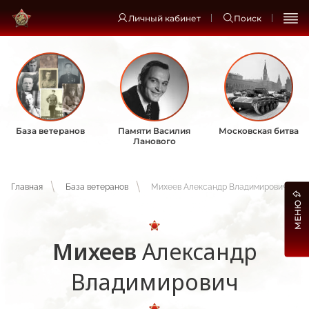
Личный кабинет
Поиск
База ветеранов
Памяти Василия
Московская битва
Ланового
Главная
База ветеранов
Михеев Александр Владимирович
МЕНЮ
Михеев
Александр
Владимирович