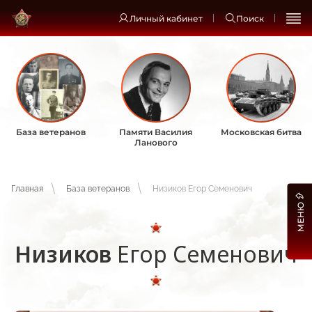
Личный кабинет
Поиск
База ветеранов
Памяти Василия
Московская битва
Ланового
Главная
База ветеранов
Низиков Егор Семенович
МЕНЮ
Низиков
Егор Семенович