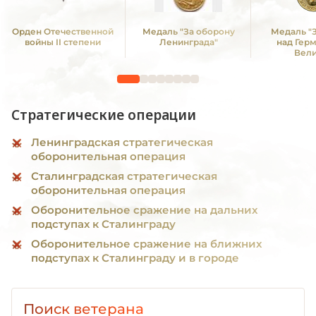
Орден Отечественной
Медаль "За оборону
Медаль "
войны II степени
Ленинграда"
над Гер
Вел
Отечестве
1941 -19
Стратегические операции
Ленинградская стратегическая
оборонительная операция
Сталинградская стратегическая
оборонительная операция
Оборонительное сражение на дальних
подступах к Сталинграду
Оборонительное сражение на ближних
подступах к Сталинграду и в городе
Поиск ветерана