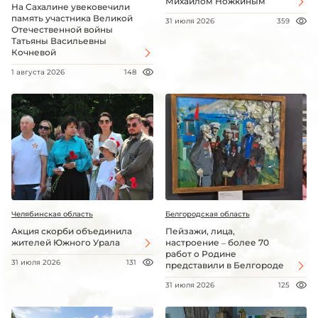
Михаилом Ножкиным
На Сахалине увековечили
память участника Великой
31 июля 2026
359
Отечественной войны
Татьяны Васильевны
Кочневой
1 августа 2026
148
Челябинская область
Белгородская область
Акция скорби объединила
Пейзажи, лица,
жителей Южного Урала
настроение – более 70
работ о Родине
31 июля 2026
131
представили в Белгороде
31 июля 2026
125