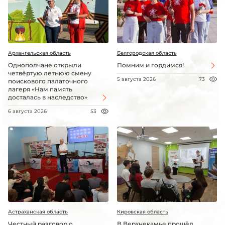
Архангельская область
Белгородская область
Однополчане открыли
Помним и гордимся!
четвёртую летнюю смену
5 августа 2026
73
поискового палаточного
лагеря «Нам память
досталась в наследство»
6 августа 2026
53
Астраханская область
Кировская область
Честный разговор о
В Верхнекамье прошёл