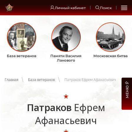
Личный кабинет
Поиск
База ветеранов
Памяти Василия
Московская битва
Ланового
Главная
База ветеранов
Патраков Ефрем Афанасьевич
МЕНЮ
Патраков
Ефрем
Афанасьевич