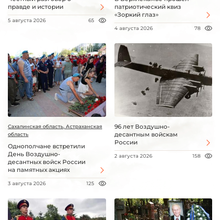
правде и истории
патриотический квиз
«Зоркий глаз»
5 августа 2026
65
4 августа 2026
78
96 лет Воздушно-
Сахалинская область, Астраханская
десантным войскам
область
России
Однополчане встретили
День Воздушно-
2 августа 2026
158
десантных войск России
на памятных акциях
3 августа 2026
125