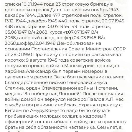
списки 10.01.1944 года 23 стрелковую бригаду в
должности стрелок.Дата назначения ноябрь 1943-
декабрь 1944. Далее 477 стрелковый полк, стрелок,
13.12. 1944-декабрь 1945 440 полк, стрелок, 20.07.1945
438 полк ,стрелок, 01.07.1946 149 полк, стрелок,
05.06.1947 В/ч 2068, курсант,07.07.1947 В/ч
2068,саперный взвод, шофёр,04.03.1948 В/ч
2068,шофёр,12.04.1948 Демобилизован на
основании Постановления Совета Министров СССР
от 28.01.1950 Про войну с Японией он рассказывал
коротко: 9 августа 1945 года советские войска
получили приказ войти в Маньчжурию, дошли до
Харбина.Александр был первым номером в
пулеметном расчете. За те бои пулеметчик получил
благодарственное письмо Генералиссимуса
Сталина, орден Отечественной войны II степени,
медаль "За победу над Японией" После окончания
войны домой он вернулся нескоро.Павлов А.П. нес
службу в пограничных войсках, охранял границу с
Китаем по Амуру.Кому- то надо было обучать
прибывающих молодых солдат, а кадровый
офицерский состав выбило в войну, вот и пришлось
брать на себя обязанности наставника. Семь лет, в