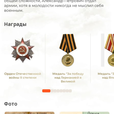
общей сложности, Александр Петрович отдал
армии, хотя в молодости никогда не мыслил себя
военным.
Награды
Орден Отечественной
Медаль "За победу
Медаль "
войны II степени
над Германией в
над Яп
Великой
Отечественной войне
1941 -1945 гг."
Фото