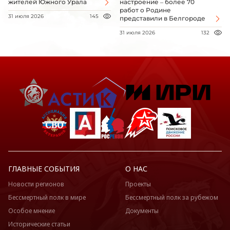
жителей Южного Урала
настроение – более 70
работ о Родине
31 июля 2026
145
представили в Белгороде
31 июля 2026
132
ГЛАВНЫЕ СОБЫТИЯ
О НАС
Новости регионов
Проекты
Бессмертный полк в мире
Бессмертный полк за рубежом
Особое мнение
Документы
Исторические статьи