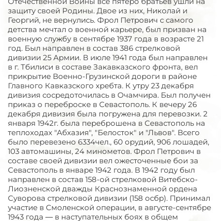
Отечественной Войны все пятеро братьев ушли на
защиту своей Родины. Двое из них, Николай и
Георгий, не вернулись. Фрол Петрович с самого
детства мечтал о военной карьере, был призван на
военную службу в сентябре 1937 года в возрасте 21
год. Был направлен в состав 386 стрелковой
дивизии 25 Армии. В июле 1941 года был направлен
в г. Тбилиси в составе Закавказского фронта, вел
прикрытие Военно-Грузинской дороги в районе
Главного Кавказского хребта. К утру 23 декабря
дивизия сосредоточилась в Очамчира. Был получен
приказ о переброске в Севастополь. К вечеру 26
декабря дивизия была погружена для перевозки. 2
января 1942г. была переброшена в Севастополь на
теплоходах "Абхазия", "Белосток" и "Львов". Всего
было перевезено 6334чел., 60 орудий, 906 лошадей,
103 автомашины, 24 минометов. Фрол Петрович в
составе своей дивизии вел ожесточенные бои за
Севастополь в январе 1942 года. В 1942 году был
направлен в состав 158-ой стрелковой Витебско-
Лиозненской дважды Краснознаменной ордена
Суворова стрелковой дивизии (158 осбр). Принимал
участие в Смоленской операции, в августе-сентябре
1943 года — в наступательных боях в общем