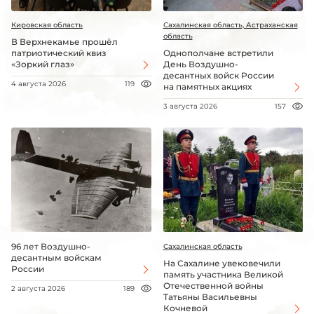
Кировская область
Сахалинская область, Астраханская
область
В Верхнекамье прошёл
патриотический квиз
Однополчане встретили
«Зоркий глаз»
День Воздушно-
десантных войск России
4 августа 2026
119
на памятных акциях
3 августа 2026
157
96 лет Воздушно-
Сахалинская область
десантным войскам
На Сахалине увековечили
России
память участника Великой
Отечественной войны
2 августа 2026
189
Татьяны Васильевны
Кочневой