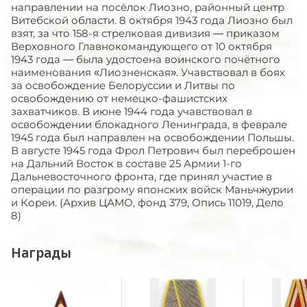
направлении на посёлок Лиозно, районный центр
Витебской области. 8 октября 1943 года Лиозно был
взят, за что 158-я стрелковая дивизия — приказом
Верховного Главнокомандующего от 10 октября
1943 года — была удостоена воинского почётного
наименования «Лиозненская». Учавствовал в боях
за освобождение Белоруссии и Литвы по
освобождению от немецко-фашистских
захватчиков. В июне 1944 года учавствовал в
освобождении блокадного Ленинграда, в феврале
1945 года был направлен на освобождении Польшы.
В августе 1945 года Фрол Петрович был переброшен
на Дальний Восток в составе 25 Армии 1-го
Дальневосточного фронта, где принял участие в
операции по разгрому японских войск Маньчжурии
и Кореи. (Архив ЦАМО, фонд 379, Опись 11019, Дело
8)
Награды