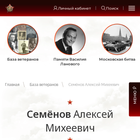
Личный кабинет
Поиск
База ветеранов
Памяти Василия
Московская битва
Ланового
Главная
База ветеранов
Семёнов Алексей Михеевич
МЕНЮ
Семёнов
Алексей
Михеевич