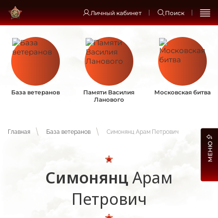
Личный кабинет
Поиск
База ветеранов
Памяти Василия
Московская битва
Ланового
Главная
База ветеранов
Симонянц Арам Петрович
МЕНЮ
Симонянц
Арам
Петрович