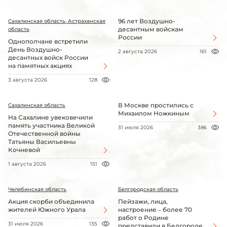
96 лет Воздушно-
Сахалинская область, Астраханская
десантным войскам
область
России
Однополчане встретили
День Воздушно-
2 августа 2026
161
десантных войск России
на памятных акциях
3 августа 2026
128
В Москве простились с
Сахалинская область
Михаилом Ножкиным
На Сахалине увековечили
память участника Великой
31 июля 2026
386
Отечественной войны
Татьяны Васильевны
Кочневой
1 августа 2026
151
Челябинская область
Белгородская область
Акция скорби объединила
Пейзажи, лица,
жителей Южного Урала
настроение – более 70
работ о Родине
31 июля 2026
135
представили в Белгороде