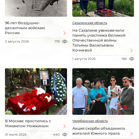
96 лет Воздушно-
Сахалинская область
десантным войскам
На Сахалине увековечили
России
память участника Великой
Отечественной войны
2 августа 2026
179
Татьяны Васильевны
Кочневой
1 августа 2026
166
В Москве простились с
Челябинская область
Михаилом Ножкиным
Акция скорби объединила
жителей Южного Урала
31 июля 2026
440