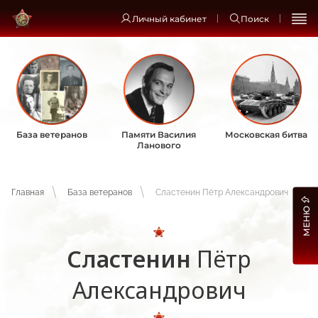
Личный кабинет
Поиск
База ветеранов
Памяти Василия
Московская битва
Ланового
Главная
База ветеранов
Сластенин Пётр Александрович
МЕНЮ
Сластенин
Пётр
Александрович