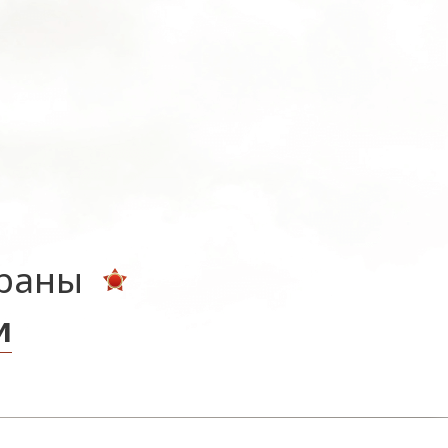
ераны
и