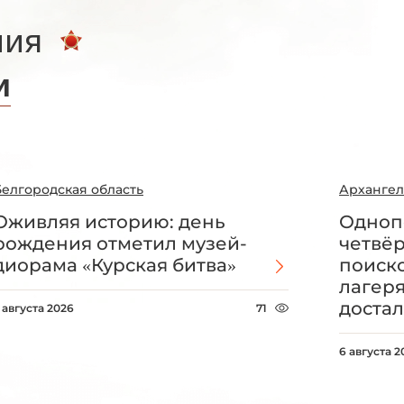
ния
и
Белгородская область
Архангел
Оживляя историю: день
Одноп
рождения отметил музей-
четвё
диорама «Курская битва»
поиск
лагеря
достал
 августа 2026
71
6 августа 2