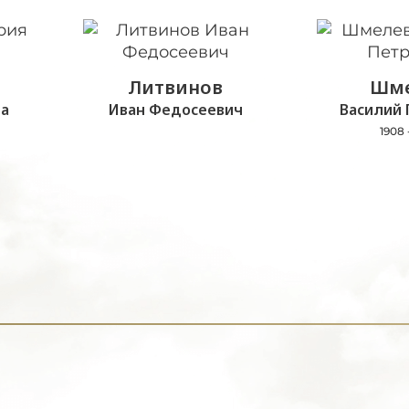
Литвинов
Шме
а
Иван Федосеевич
Василий 
1908 