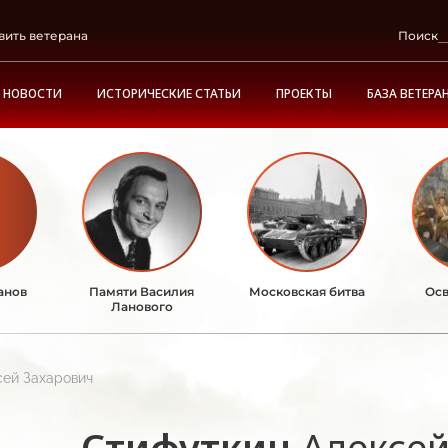
вить ветерана
Поиск
НОВОСТИ
ИСТОРИЧЕСКИЕ СТАТЬИ
ПРОЕКТЫ
БАЗА ВЕТЕРА
анов
Памяти Василия
Московская битва
Осв
Ланового
сей Захарович
Стифуткин
Алексей