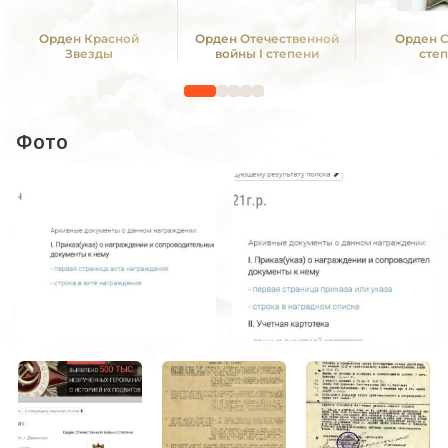
Орден Красной
Орден Отечественной
Орден С
Звезды
войны I степени
сте
Фото