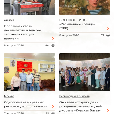
ВОЕННОЕ КИНО.
Адыгея
«Утомленное солнце»
Послание сквозь
(1988)
десятилетия: в Адыгее
заложили капсулу
8 августа 2026
63
времени
8 августа 2026
44
Москва
Белгородская область
Однополчане из разных
Оживляя историю: день
регионов делятся опытом
рождения отметил музей-
диорама «Курская битва»
7 августа 2026
89