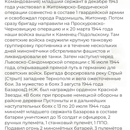
Командования) младший сержант в декабре 1943
года участвовал в Житомирско-Бердической
операции совместно в составе 1 гвардейской армии
и освобождал города Радомышль, Житомир. Потом
сразу бригаду направили на Проскуровско-
Черновицкую операцию и к 20 марта 1944 года
наши войска вышли к Каменец-Подольскому. Там
советские войска окружили крупную танковую
группировку противника и в течение нескольких
дней миномётчики обстреливали фашистов и
ликвидировали её танки. Затем наступил черед
Львовско-Сандомирской операции с 16 июля 1944
года, открывавшей прямой путь в германию для
советских войск. Бригада форсировала реку Стрый
(Стрып) западнее Тернополя и вела ожесточенные
бои. За мужество в боях 3 августа 1944 года
БазаровД-Н.Ж. был награждён орденом Красной
Звезды. «В боях при прорыве немецкой обороны в
районе деревни Пустомыты и в дальнейших
наступательных боях с 13 по 20 июля 1944 года
миномёт младшего сержанта Базарова в составе
батареи уничтожил до 15 солдат и офицеров, 2
ручных пулемёта, 1 станковый пулемёт, 1 ППО.
Подавил огонь 2 миномётных батарей, 3 пулемётов