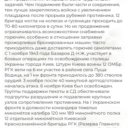
задачей. Чем подвижнее были части и соединения,
тем лучше закреплялись войска с увеличением
плацдарма после прорыва рубежей противника. 12
бригада могла на колесах и гусеницах проходить до
70-80 километров в сутки. Но их продвижение
ограничивалось возможностями снабжения
горючим, особенно в отношении заправки
прожорливых бронированных машин. Часто
приходилось даже доставлять горючее самолетами.
С 1 ноября 1943 года Базаров Д-Н.Ж. участвует в
боевых операциях по освобождению столицы
Украины города Киев. Штурм Киева воины 12 ОМБр
РГК вели на 6 км участке в районе села Пуща
Водица, на 1 км фронта приходилось до 380 стволов
орудий. 3 ноября после 40 минутной артподготовки
началась атака. 6 ноября Киев был освобожден.
Группы поддержки пехоты в СД обеспечивали
подгруппы разрушения и подавления крупных
узлов сопротивления противника. На I Украинском
фронте в должности командира тяжелых
миномётов калибра 120 мм 189 миномётного полка
12 отдельной миномётной Киевской
Краснознамённой бригады РГК (Резерва Главного