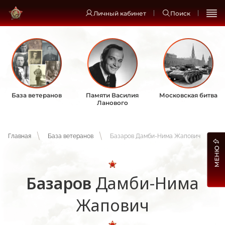
Личный кабинет
Поиск
База ветеранов
Памяти Василия
Московская битва
Ланового
Главная
База ветеранов
Базаров Дамби-Нима Жапович
МЕНЮ
Базаров
Дамби-Нима
Жапович