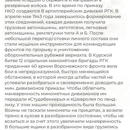
резервные войска. В это время по приказу
НКО создаются 8 артиллерийских дивизий РГК. В
апреле-мае 1943 года завершилось формирование
этих соединений, каждая дивизия получила
грузовые автомашины, автотягачи, легковые
автомашины, ремлетучки типа А и Б. После
небольшой переподготовки личного состава они
стали мощным инструментом для командующих
фронтов по прорыву и уничтожению
оборонительных рубежей вермахта. В Курской
битве 12 отдельная миномётная бригады РГК
приданная 40 армии Воронежского фронта вела
бои в непредсказуемой, быстро меняющейся
обстановке, в которой иногда штабы частей не
успевали разобраться и своевременно доводить до
мин. дивизионов приказы. Чтобы облегчить
маневренность минометных дивизионов им
передали «Студебеккеры» и «Шевроле» по ленд-
лизу. У этих машин проходимость была большая.
Воины не таскали минометы на прицепах, а возили
прямо в кузове в разобранном состоянии, чтобы не
возиться и за счет этого увеличили маневренность.
В большие ящики в разобранном виде грузились