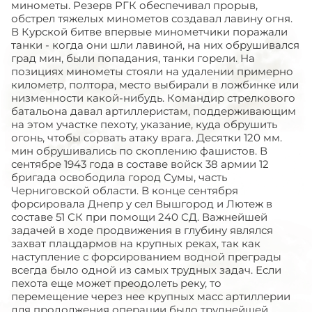
минометы. Резерв РГК обеспечивал прорыв,
обстрел тяжелых минометов создавал лавину огня.
В Курской битве впервые минометчики поражали
танки - когда они шли лавиной, на них обрушивался
град мин, были попадания, танки горели. На
позициях минометы стояли на удалении примерно
километр, полтора, место выбирали в ложбинке или
низменности какой-нибудь. Командир стрелкового
батальона давал артиллеристам, поддерживающим
на этом участке пехоту, указание, куда обрушить
огонь, чтобы сорвать атаку врага. Десятки 120 мм.
мин обрушивались по скоплению фашистов. В
сентябре 1943 года в составе войск 38 армии 12
бригада освободила город Сумы, часть
Черниговской области. В конце сентября
форсировала Днепр у сел Вышгород и Лютеж в
составе 51 СК при помощи 240 СД. Важнейшей
задачей в ходе продвижения в глубину являлся
захват плацдармов на крупных реках, так как
наступление с форсированием водной преграды
всегда было одной из самых трудных задач. Если
пехота еще может преодолеть реку, то
перемещение через нее крупных масс артиллерии
для продолжения операции было труднейшей