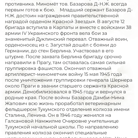
противника. Миномёт тов. Базарова Д-Н.Ж. всегда
первым готов к бою. Младший сержант Базаров Д-
Н.Ж. достоин награждения правительственной
наградой орденом Красной Звезды». В августе 12
бригада вступила в Карпаты и вместе с войсками 38
армии IV Украинского фронта вела бои за
знаменитый Дуклинский перевал. Отважный воин,
орденоносец из с. Загустай дошёл с боями до
Германии, до стен Берлина. Участвовал в его
штурме. После захвата Берлина бригаду срочно
направили в Прагу, там оставалась самая сильная
группировка фашистов. Окончил отважный
артиллерист-минометчик войну 15 мая 1945 года
после уничтожения группировки генерала Шернера
около Праги в звании старшего сержанта Красной
армии. Демобилизовался в 1945 году и вернулся в
родные края. После войны Базаров Дамби-Нима
Жапович всю жизнь проработал ветеринарным
фельдшером Тухумского отделения колхоза имени
Сталина, Ленина. Он в 1946 году женился на
Галсановой Намжилме Очировне учительнице
Тухумской начальной школы. По направлению
правления колхоза окончил специальные