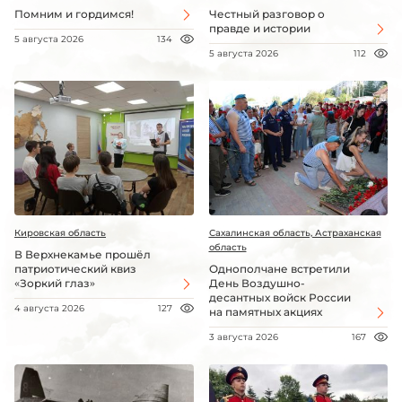
Помним и гордимся!
Честный разговор о
правде и истории
5 августа 2026
134
5 августа 2026
112
Кировская область
Сахалинская область, Астраханская
область
В Верхнекамье прошёл
патриотический квиз
Однополчане встретили
«Зоркий глаз»
День Воздушно-
десантных войск России
4 августа 2026
127
на памятных акциях
3 августа 2026
167