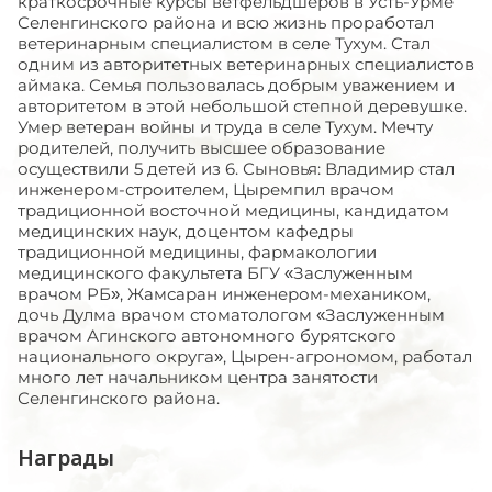
краткосрочные курсы ветфельдшеров в Усть-Урме
Селенгинского района и всю жизнь проработал
ветеринарным специалистом в селе Тухум. Стал
одним из авторитетных ветеринарных специалистов
аймака. Семья пользовалась добрым уважением и
авторитетом в этой небольшой степной деревушке.
Умер ветеран войны и труда в селе Тухум. Мечту
родителей, получить высшее образование
осуществили 5 детей из 6. Сыновья: Владимир стал
инженером-строителем, Цыремпил врачом
традиционной восточной медицины, кандидатом
медицинских наук, доцентом кафедры
традиционной медицины, фармакологии
медицинского факультета БГУ «Заслуженным
врачом РБ», Жамсаран инженером-механиком,
дочь Дулма врачом стоматологом «Заслуженным
врачом Агинского автономного бурятского
национального округа», Цырен-агрономом, работал
много лет начальником центра занятости
Селенгинского района.
Награды