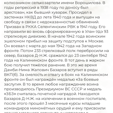
колхозником сельхозартели имени Ворошилова. В
годы репрессий в 1938 году по доносу был
арестован, как бывший хуварак. Просидел в
застенках НКВД до лета 1940 года и выпущен на
свободу в связи с недоказанностью обвинений.
Призван в РККА Селенгинским РВК в 1941 году. Его
направили во вновь сформированную в Улан-Удэ 93
стрелковую дивизию. В начале 1942 года воинским
эшелоном прибыл на защиту подступов к Москве.
Он воевал с марта до мая 1942 года на Западном
фронте. Потом 233 стрелковый полк перебросили на
север, Базаров Д-Н.Ж. сражался до 23 сентября 1942
года на Калининском фронте. В тот день в жарком
бою получил тяжёлое ранение. В это же время
Дамби-Нима Жапович Базаров вступил в ряды
ВКП(б). За смелость и отвагу в боях на Калининском
фронте он был награждён медалью «За боевые
заслуги». В то время любое награждение воина
производилось Президиумом ВС СССР и медаль
«ЗБЗ» считалась почетной наградой. Находился
Базаров Д-Н.Ж. на излечении в военном госпитале,
после этого прошёл 3 месячные курсы младшие
командиров миномётных орудий и ему присвоили
звание младшего сержанта и направили в