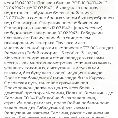
края 15.04.1922г. Призван был на ВОВ 10.04.1942г. С
10.04.1942г. по 10.07.1942г. была у него военная
подготовка – обучение боевым действиям.
10.07.1942г. в составе боевых частей был переброшен
под Сталинград. Операция по освобождению
Сталинграда началась 12.07.1942г. (воскресенье),
победоносно завершена 02.02.1943г. Гибадулин
Фазлыахмет Валиулович был свидетелем
пленирования генерала Паулюса и его
многочисленной армии в количестве 333 000 солдат
Вермахта (Бабай говорил – 3 тройки, 3 – нуля).
Момент пленирования стоял перед его глазами
всегда - как многокилометровая колонна из живых
уставших, голодных, с испуганными тусклыми
глазами, без будущего людей, идущих в никуда.
После освобождения Сталинграда была Курско-
Орловская дуга, танковое сражение под
Прохоровкой, далее по центру всех боевых
действий просторы Украины, Польши, Германии - до
Берлина. 30.04.1945г война была завершена,
стрельба прекратилась, после Война победоносно
завершена для Гибадулина Фазлыахмета
Валиуловича взятием Берлина, расписыванием на
стенах Рейхстага, радостью, что всё закончилось,