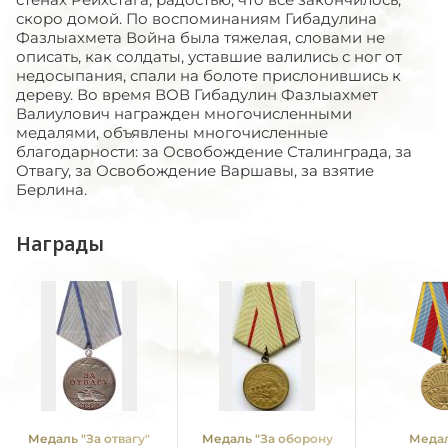
скоро домой. По воспоминаниям Гибадулина
Фазлыахмета Война была тяжелая, словами не
описать, как солдаты, уставшие валились с ног от
недосыпания, спали на болоте прислонившись к
дереву. Во время ВОВ Гибадулин Фазлыахмет
Валиулович награжден многочисленными
медалями, объявлены многочисленные
благодарности: за Освобождение Сталинграда, за
Отвагу, за Освобождение Варшавы, за взятие
Берлина.
Награды
Медаль "За отвагу"
Медаль "За оборону
Медал