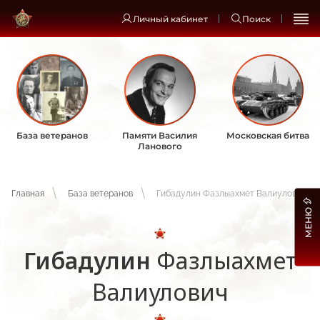
Личный кабинет
Поиск
База ветеранов
Памяти Василия
Московская битва
Ланового
Главная
База ветеранов
Гибадулин Фазлыахмет Валиулович
МЕНЮ
Гибадулин
Фазлыахмет
Валиулович