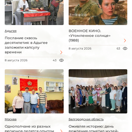
ВОЕННОЕ КИНО.
Адыгея
«Утомленное солнце»
Послание сквозь
(1988)
десятилетия: в Адыгее
заложили капсулу
8 августа 2026
63
времени
8 августа 2026
43
Москва
Белгородская область
Однополчане из разных
Оживляя историю: день
регионов делятся опытом
рождения отметил музей-