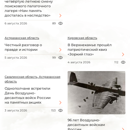
четвёртую летнюю смену
поискового палаточного
лагеря «Нам память
досталась в наследство»
6 августа 2026
89
Астраханская область
Кировская область
Честный разговор о
В Верхнекамье прошёл
правде и истории
патриотический квиз
«Зоркий глаз»
5 августа 2026
99
4 августа 2026
112
Сахалинская область, Астраханская
область
Однополчане встретили
День Воздушно-
десантных войск России
на памятных акциях
3 августа 2026
153
96 лет Воздушно-
десантным войскам
России