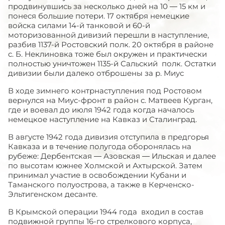
продвинувшись за несколько дней на 10 — 15 км и
понеся большие потери. 17 октября немецкие
войска силами 14-й танковой и 60-й
моторизованной дивизий перешли в наступление,
разбив 1137-й Ростовский полк. 20 октября в районе
с. Б. Неклиновка тоже был окружен и практически
полностью уничтожен 1135-й Сальский полк. Остатки
дивизии были далеко отброшены за р. Миус
В ходе зимнего контрнаступления под Ростовом
вернулся на Миус-фронт в район с. Матвеев Курган,
где и воевал до июля 1942 года когда началось
немецкое наступление на Кавказ и Сталинград.
В августе 1942 года дивизия отступила в предгорья
Кавказа и в течение полугода оборонялась на
рубеже: Дербентская — Азовская — Ильская и далее
по высотам южнее Холмской и Ахтырской. Затем
принимал участие в освобождении Кубани и
Таманского полуострова, а также в Керченско-
Эльтигенском десанте.
В Крымской операции 1944 года входил в состав
подвижной группы 16-го стрелкового корпуса,