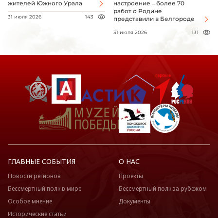
жителей Южного Урала
настроение – более 70
работ о Родине
31 июля 2026
143
представили в Белгороде
31 июля 2026
131
ГЛАВНЫЕ СОБЫТИЯ
О НАС
Новости регионов
Проекты
Бессмертный полк в мире
Бессмертный полк за рубежом
Особое мнение
Документы
Исторические статьи