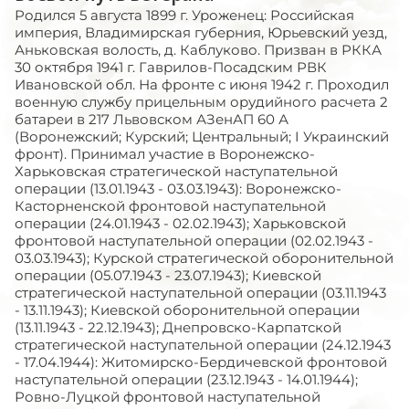
Родился 5 августа 1899 г. Уроженец: Российская
империя, Владимирская губерния, Юрьевский уезд,
Аньковская волость, д. Каблуково. Призван в РККА
30 октября 1941 г. Гаврилов-Посадским РВК
Ивановской обл. На фронте с июня 1942 г. Проходил
военную службу прицельным орудийного расчета 2
батареи в 217 Львовском АЗенАП 60 А
(Воронежский; Курский; Центральный; I Украинский
фронт). Принимал участие в Воронежско-
Харьковская стратегической наступательной
операции (13.01.1943 - 03.03.1943): Воронежско-
Касторненской фронтовой наступательной
операции (24.01.1943 - 02.02.1943); Харьковской
фронтовой наступательной операции (02.02.1943 -
03.03.1943); Курской стратегической оборонительной
операции (05.07.1943 - 23.07.1943); Киевской
стратегической наступательной операции (03.11.1943
- 13.11.1943); Киевской оборонительной операции
(13.11.1943 - 22.12.1943); Днепровско-Карпатской
стратегической наступательной операции (24.12.1943
- 17.04.1944): Житомирско-Бердичевской фронтовой
наступательной операции (23.12.1943 - 14.01.1944);
Ровно-Луцкой фронтовой наступательной