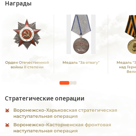
Награды
Орден Отечественной
Медаль "За отвагу"
Медаль "
войны II степени
над Гер
Вел
Отечестве
1941 -19
Стратегические операции
Воронежско-Харьковская стратегическая
наступательная операция
Воронежско-Касторненская фронтовая
наступательная операция