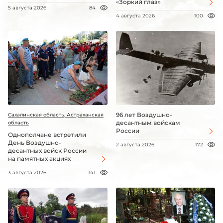
«Зоркий глаз»
5 августа 2026
84
4 августа 2026
100
96 лет Воздушно-
Сахалинская область, Астраханская
десантным войскам
область
России
Однополчане встретили
День Воздушно-
2 августа 2026
172
десантных войск России
на памятных акциях
3 августа 2026
141