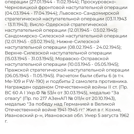
операции (27.01.1944 - 11.02.1944); Проскуровско-
Черновицкой фронтовой наступательной операции
(04.03.1944 - 17.04.1944); Львовско-Сандомирской
стратегической наступательной операции (03.11.1943
- 13.11.1943); Висло-Одерской стратегической
наступательной операции (12.01.1945 - 03.02.1945):
Сандомирско-Силезской наступательной операции
(12.01.1945 - 03.02.1945); Нижне-Силезской
наступательной операции (08.02.1945 - 24.02.1945);
Верхне-Силезской наступательной операции
(15.03.1945 - 31.03.1945); Моравско-Остравской
наступательной операции (10.03.1945 - 05.05.1945);
Пражской стратегической наступательной операции
(06.05.1945 - 11.05.1945). Расчетом были сбиты 6 (в т.ч.
Me-109 и FW-190) и подбиты 2 самолета противника.
Награжден орденом Отечественной войны II ст. (Пр.
ВС 60 А I Укр.Ф № 53/н от 30.03.1945), медалью "За
отвагу" (Пр. по 217 АЗенАП № 011/н от 20.10.1943),
медалью "За победу над Германией в Великой
Отечественной войне 1941-1945 гг." Жил в г. Кохме,
Ивановский р-н, Ивановская обл. Умер 5 августа 1962
г.