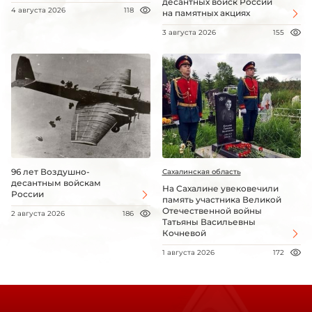
десантных войск России
4 августа 2026
118
на памятных акциях
3 августа 2026
155
96 лет Воздушно-
Сахалинская область
десантным войскам
На Сахалине увековечили
России
память участника Великой
Отечественной войны
2 августа 2026
186
Татьяны Васильевны
Кочневой
1 августа 2026
172