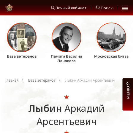
Личный кабинет
Поиск
База ветеранов
Памяти Василия
Московская битва
Ланового
Главная
База ветеранов
Лыбин Аркадий Арсентьевич
МЕНЮ
Лыбин
Аркадий
Арсентьевич