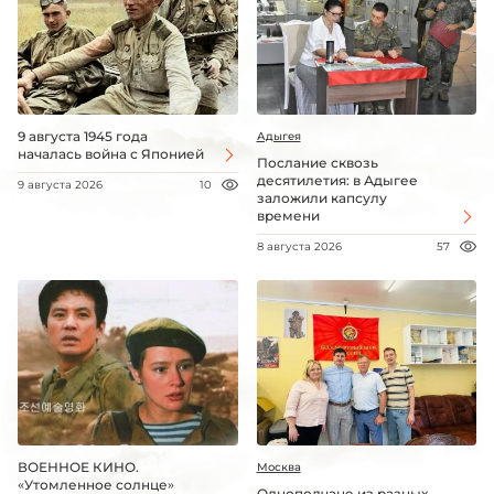
9 августа 1945 года
Адыгея
началась война с Японией
Послание сквозь
десятилетия: в Адыгее
9 августа 2026
10
заложили капсулу
времени
8 августа 2026
57
ВОЕННОЕ КИНО.
Москва
«Утомленное солнце»
Однополчане из разных