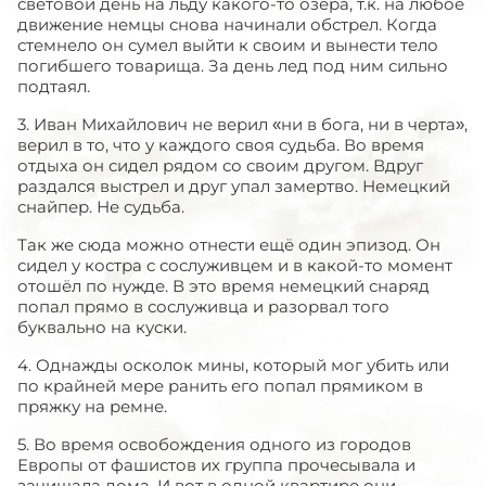
световой день на льду какого-то озера, т.к. на любое
движение немцы снова начинали обстрел. Когда
стемнело он сумел выйти к своим и вынести тело
погибшего товарища. За день лед под ним сильно
подтаял.
3. Иван Михайлович не верил «ни в бога, ни в черта»,
верил в то, что у каждого своя судьба. Во время
отдыха он сидел рядом со своим другом. Вдруг
раздался выстрел и друг упал замертво. Немецкий
снайпер. Не судьба.
Так же сюда можно отнести ещё один эпизод. Он
сидел у костра с сослуживцем и в какой-то момент
отошёл по нужде. В это время немецкий снаряд
попал прямо в сослуживца и разорвал того
буквально на куски.
4. Однажды осколок мины, который мог убить или
по крайней мере ранить его попал прямиком в
пряжку на ремне.
5. Во время освобождения одного из городов
Европы от фашистов их группа прочесывала и
зачищала дома. И вот в одной квартире они