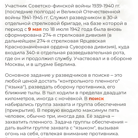
Участник Советско-финской войны 1939-1940 гг.
(последние полгода) и Великой Отечественной
войны 1941-1945 гг. Служил разведчиком в 30-й
отдельной стрелковой бригаде, на базе которой в
период с
9 мая
по 18 июля 1942 года была вновь
сформирована 274-я стрелковая дивизия (в
дальнейшем 274-я стрелковая Ярцевская
Краснознамённая ордена Суворова дивизия), куда
входила 340-я отдельная разведывательная рота,
где он и продолжил службу. Участвовал и в обороне
Москвы, и в штурме Берлина.
Основное задание у разведчиков в поиске – это
любой ценой достать "контрольного пленного"
("языка"), разведать оборону противника, его
ближние тылы. В тыл ходили в пределах двадцати
километров, иногда с ночёвкой. В
поиск
набирались группа захвата и группа обеспечения
(прикрытия). В первую входило максимум пять
человек, обычно три, иногда два. Её задача –
захватить пленного. Задача группы обеспечения –
дать выйти группе захвата с "языком", вызывая
огонь на себя, отвлекая внимание противника.