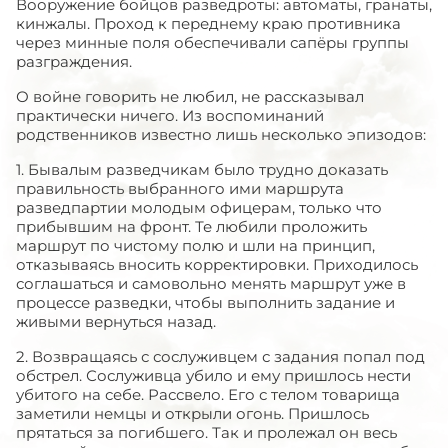
Вооружение бойцов разведроты: автоматы, гранаты,
кинжалы. Проход к переднему краю противника
через минные поля обеспечивали сапёры группы
разграждения.
О войне говорить не любил, не рассказывал
практически ничего. Из воспоминаний
родственников известно лишь несколько эпизодов:
1. Бывалым разведчикам было трудно доказать
правильность выбранного ими маршрута
разведпартии молодым офицерам, только что
прибывшим на фронт. Те любили проложить
маршрут по чистому полю и шли на принцип,
отказываясь вносить корректировки. Приходилось
соглашаться и самовольно менять маршрут уже в
процессе разведки, чтобы выполнить задание и
живыми вернуться назад.
2. Возвращаясь с сослуживцем с задания попал под
обстрел. Сослуживца убило и ему пришлось нести
убитого на себе. Рассвело. Его с телом товарища
заметили немцы и открыли огонь. Пришлось
прятаться за погибшего. Так и пролежал он весь