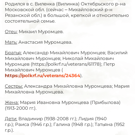
Родился в с. Виленка (Вилинка) Октябрьского р-на
Московской обл. (сейчас – Михайловский р-н
Рязанской обл.) в большой, крепкой и относительно
состоятельной семье.
Отец:
Михаил Муромцев.
Мать:
Анастасия Муромцева.
Братья:
Александр Михайлович Муромцев; Василий
Михайлович Муромцев; Николай Михайлович
Муромцев (https://polkrf.ru/veterans/61178); Петр
Михайлович Муромцев (
https://polkrf.ru/veterans/24364
).
Сестры:
Александра Михайловна Муромцева; Мария
Михайловна Муромцева.
Жена:
Мария Ивановна Муромцева (Прибылова)
(1913-2000 гг.).
Дети:
Владимир (1938-2008 гг.); Лидия (1940
г.р.); Раиса (1946 г.р.); Галина (1948 г.р.); Татьяна (1952
г.р.).