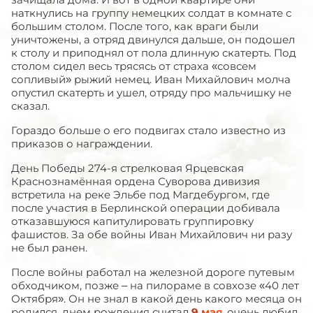
наткнулись на группу немецких солдат в комнате с
большим столом. После того, как враги были
уничтожены, а отряд двинулся дальше, он подошел
к столу и приподнял от пола длинную скатерть. Под
столом сидел весь трясясь от страха «совсем
сопливый» рыжий немец. Иван Михайлович молча
опустил скатерть и ушел, отряду про мальчишку не
сказал.
Гораздо больше о его подвигах стало известно из
приказов о награждении.
День Победы 274-я стрелковая Ярцевская
Краснознамённая ордена Суворова дивизия
встретила на реке Эльбе под Магдебургом, где
после участия в Берлинской операции добивала
отказавшуюся капитулировать группировку
фашистов. За обе войны Иван Михайлович ни разу
не был ранен.
После войны работал на железной дороге путевым
обходчиком, позже – на пилораме в совхозе «40 лет
Октября». Он не знал в какой день какого месяца он
родился, днем рождения считал
9 мая
, очень любил