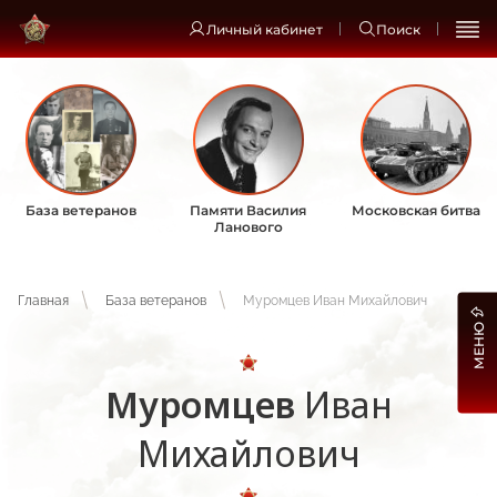
Личный кабинет
Поиск
База ветеранов
Памяти Василия
Московская битва
Ланового
Главная
База ветеранов
Муромцев Иван Михайлович
МЕНЮ
Муромцев
Иван
Михайлович