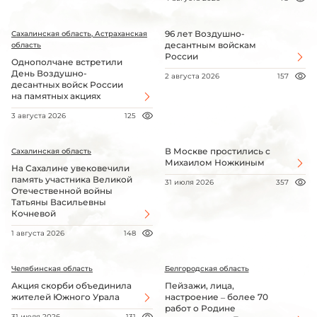
96 лет Воздушно-
Сахалинская область, Астраханская
десантным войскам
область
России
Однополчане встретили
День Воздушно-
2 августа 2026
157
десантных войск России
на памятных акциях
3 августа 2026
125
В Москве простились с
Сахалинская область
Михаилом Ножкиным
На Сахалине увековечили
память участника Великой
31 июля 2026
357
Отечественной войны
Татьяны Васильевны
Кочневой
1 августа 2026
148
Челябинская область
Белгородская область
Акция скорби объединила
Пейзажи, лица,
жителей Южного Урала
настроение – более 70
работ о Родине
31 июля 2026
131