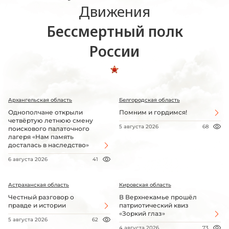
Движения
Бессмертный полк
России
Архангельская область
Белгородская область
Однополчане открыли
Помним и гордимся!
четвёртую летнюю смену
5 августа 2026
68
поискового палаточного
лагеря «Нам память
досталась в наследство»
6 августа 2026
41
Астраханская область
Кировская область
Честный разговор о
В Верхнекамье прошёл
правде и истории
патриотический квиз
«Зоркий глаз»
5 августа 2026
62
4 августа 2026
73