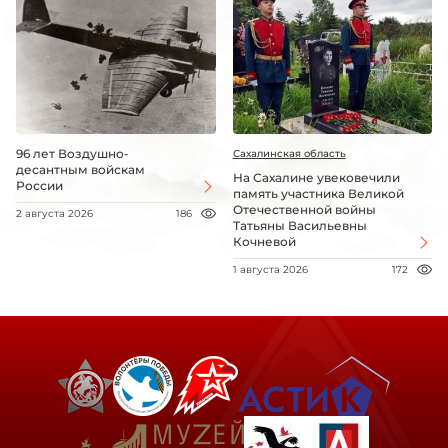
96 лет Воздушно-
Сахалинская область
десантным войскам
На Сахалине увековечили
России
память участника Великой
Отечественной войны
2 августа 2026
186
Татьяны Васильевны
Кочневой
1 августа 2026
172