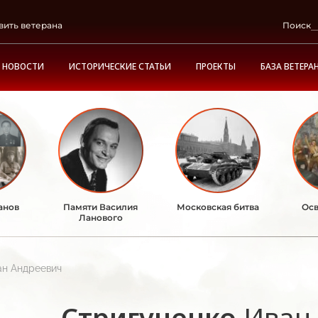
вить ветерана
Поиск
НОВОСТИ
ИСТОРИЧЕСКИЕ СТАТЬИ
ПРОЕКТЫ
БАЗА ВЕТЕРА
анов
Памяти Василия
Московская битва
Осв
Ланового
ан Андреевич
Стригуненко
Иван