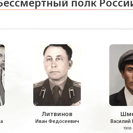
Бессмертный полк Росси
Литвинов
Шме
а
Иван Федосеевич
Василий 
1908 