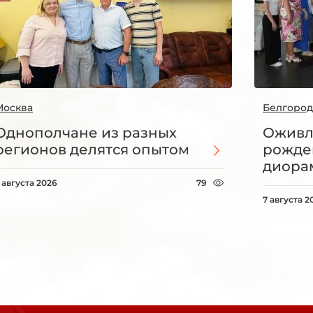
Москва
Белгород
Однополчане из разных
Оживл
регионов делятся опытом
рожде
диорам
 августа 2026
79
7 августа 2