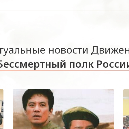
туальные новости Движе
Бессмертный полк Росси