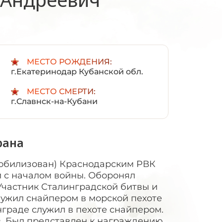
:
МЕСТО РОЖДЕНИЯ:
г.Екатеринодар Кубанской обл.
МЕСТО СМЕРТИ:
г.Славнск-на-Кубани
рана
мобилизован) Краснодарским РВК
язи с началом войны. Оборонял
 Участник Сталинградской битвы и
ужил снайпером в морской пехоте
инграде служил в пехоте снайпером.
в. Был представлен к награждению