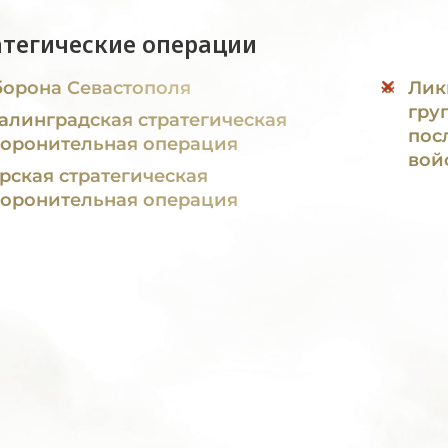
атегические операции
орона Севастополя
Лик
гру
алинградская стратегическая
пос
оронительная операция
вой
рская стратегическая
оронительная операция