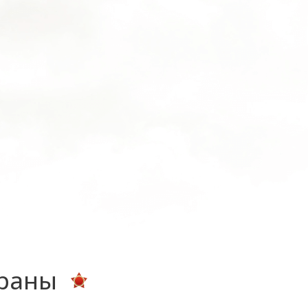
ераны