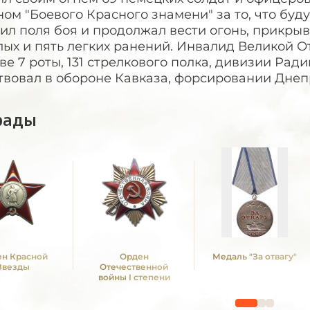
ом "Боевого Красного знамени" за то, что буд
ил поля боя и продолжал вести огонь, прикры
ых и пять легких ранений. Инвалид Великой О
ве 7 роты, 131 стрелкового полка, дивизии Рад
твовал в обороне Кавказа, форсировании Дне
рады
н Красной
Орден
Медаль "За отвагу"
Звезды
Отечественной
войны I степени