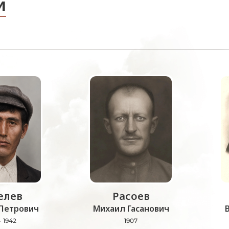
и
лев
Расоев
Петрович
Михаил Гасанович
- 1942
1907