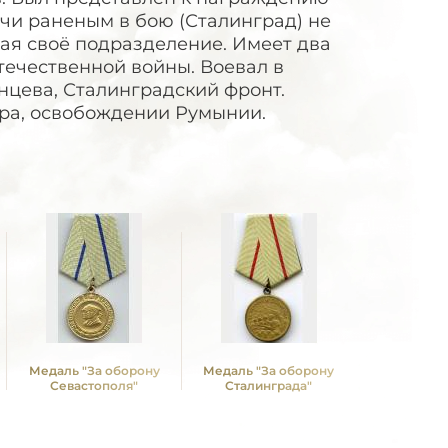
учи раненым в бою (Сталинград) не
вая своё подразделение. Имеет два
течественной войны. Воевал в
инцева, Сталинградский фронт.
пра, освобождении Румынии.
Медаль "За оборону
Медаль "За оборону
Медаль "З
Севастополя"
Сталинграда"
Кавк