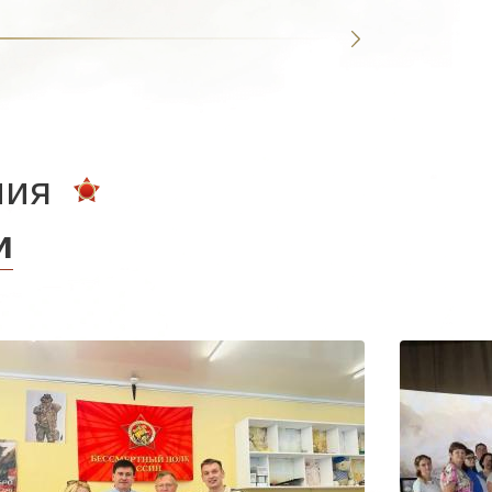
ния
и