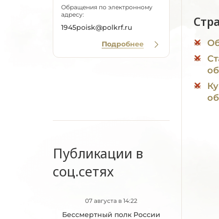
Обращения по электронному
адресу:
Стр
1945poisk@polkrf.ru
Об
Подробнее
Ст
об
Ку
об
Публикации в
соц.сетях
07 августа в 14:22
Бессмертный полк России