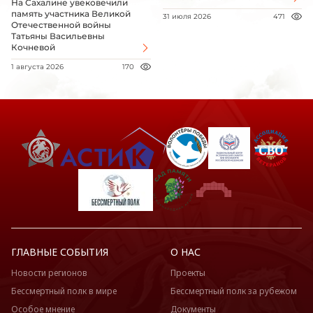
На Сахалине увековечили
память участника Великой
31 июля 2026
471
Отечественной войны
Татьяны Васильевны
Кочневой
1 августа 2026
170
ГЛАВНЫЕ СОБЫТИЯ
О НАС
Новости регионов
Проекты
Бессмертный полк в мире
Бессмертный полк за рубежом
Особое мнение
Документы