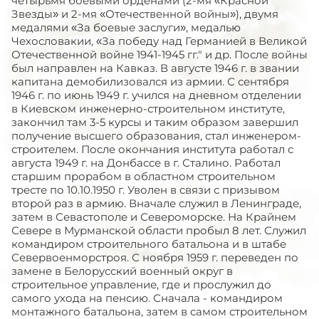
четырьмя боевыми орденами (2-мя «Красной
Звезды» и 2-мя «Отечественной войны»), двумя
медалями «За боевые заслуги», медалью
Чехословакии, «За победу над Германией в Великой
Отечественной войне 1941-1945 гг." и др. После войны
был направлен на Кавказ. В августе 1946 г. в звании
капитана демобилизовался из армии. С сентября
1946 г. по июнь 1949 г. учился на дневном отделении
в Киевском инженерно-строительном институте,
закончил там 3-5 курсы и таким образом завершил
получение высшего образования, стал инженером-
строителем. После окончания института работал с
августа 1949 г. на Донбассе в г. Сталино. Работал
старшим прорабом в областном строительном
тресте по 10.10.1950 г. Уволен в связи с призывом
второй раз в армию. Вначале служил в Ленинграде,
затем в Севастополе и Североморске. На Крайнем
Севере в Мурманской области пробыл 8 лет. Служил
командиром строительного батальона и в штабе
Севервоенморстроя. С ноября 1959 г. переведен по
замене в Белорусский военный округ в
строительное управление, где и прослужил до
самого ухода на пенсию. Сначала - командиром
монтажного батальона, затем в самом строительном