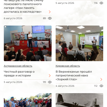
четвёртую летнюю смену
5 августа 2026
116
поискового палаточного
лагеря «Нам память
досталась в наследство»
6 августа 2026
89
Астраханская область
Кировская область
Честный разговор о
В Верхнекамье прошёл
правде и истории
патриотический квиз
«Зоркий глаз»
5 августа 2026
99
4 августа 2026
112