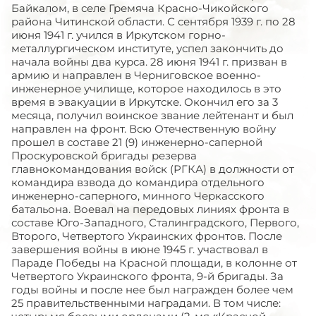
Байкалом, в селе Гремяча Красно-Чикойского
района Читинской области. С сентября 1939 г. по 28
июня 1941 г. учился в Иркутском горно-
металлургическом институте, успел закончить до
начала войны два курса. 28 июня 1941 г. призван в
армию и направлен в Черниговское военно-
инженерное училище, которое находилось в это
время в эвакуации в Иркутске. Окончил его за 3
месяца, получил воинское звание лейтенант и был
направлен на фронт. Всю Отечественную войну
прошел в составе 21 (9) инженерно-саперной
Проскуровской бригады резерва
главнокомандования войск (РГКА) в должности от
командира взвода до командира отдельного
инженерно-саперного, минного Черкасского
батальона. Воевал на передовых линиях фронта в
составе Юго-Западного, Сталинградского, Первого,
Второго, Четвертого Украинских фронтов. После
завершения войны в июне 1945 г. участвовал в
Параде Победы на Красной площади, в колонне от
Четвертого Украинского фронта, 9-й бригады. За
годы войны и после нее был награжден более чем
25 правительственными наградами. В том числе: