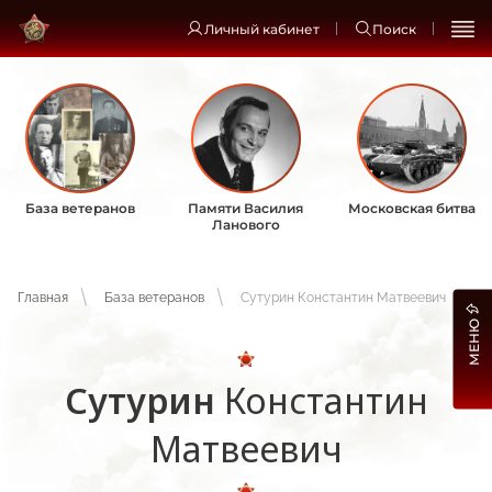
Личный кабинет
Поиск
База ветеранов
Памяти Василия
Московская битва
Ланового
Главная
База ветеранов
Сутурин Константин Матвеевич
МЕНЮ
Сутурин
Константин
Матвеевич