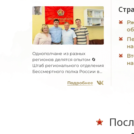
Стр
Рж
об
Пе
на
Однополчане из разных
Вт
регионов делятся опытом 🔄
на
Штаб регионального отделения
Бессмертного полка России в...
Подробнее
Посл