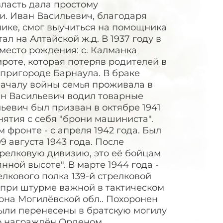
власть дала простому
. Иван Васильевич, благодаря
нике, смог выучиться на помощника
л на Алтайской ж.д. В 1937 году в
место рождения: с. Калманка
ироте, которая потеряв родителей в
 пригороде Барнаула. В браке
 началу войны семья проживала в
ан Васильевич водил товарные
ьевич был призван в октябре 1941
нятия с себя "брони машиниста".
м фронте - с апреля 1942 года. Был
9 августа 1943 года. После
трелковую дивизию, это её бойцам
ной высоте". В марте 1944 года -
елкового полка 139-й стрелковой
а при штурме важной в тактическом
она Могилёвской обл.. Похоронен
были перенесены в братскую могилу
но награждён Орденом