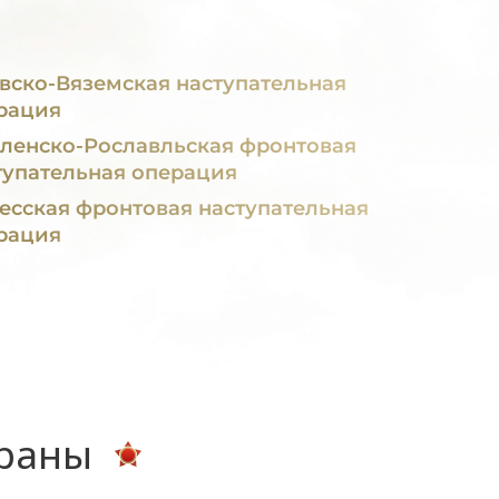
вско-Вяземская наступательная
рация
ленско-Рославльская фронтовая
тупательная операция
есская фронтовая наступательная
рация
ераны