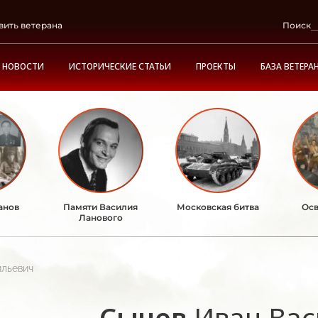
вить ветерана
Поиск
НОВОСТИ
ИСТОРИЧЕСКИЕ СТАТЬИ
ПРОЕКТЫ
БАЗА ВЕТЕРА
анов
Памяти Василия
Московская битва
Осв
Ланового
ильевич
Сычев
Иван Вас