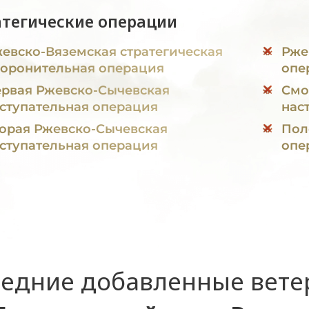
атегические операции
евско-Вяземская стратегическая
Рже
оронительная операция
опе
рвая Ржевско-Сычевская
Смо
ступательная операция
нас
орая Ржевско-Сычевская
Пол
ступательная операция
опе
едние добавленные вет