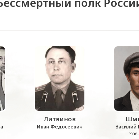
Бессмертный полк Росси
Литвинов
Шме
а
Иван Федосеевич
Василий 
1908 