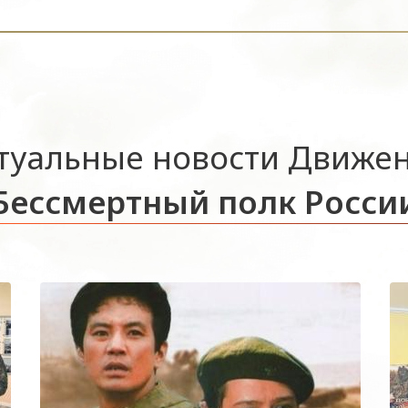
туальные новости Движе
Бессмертный полк Росси