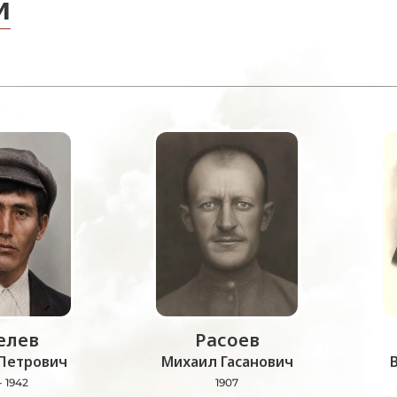
и
лев
Расоев
Петрович
Михаил Гасанович
- 1942
1907