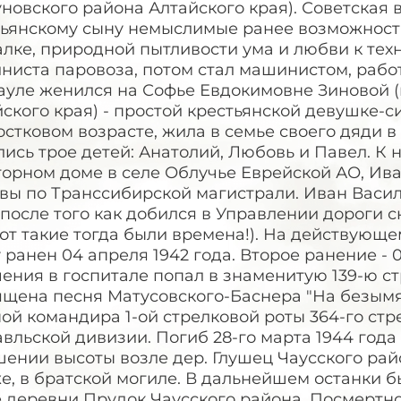
овского района Алтайского края). Советская 
тьянскому сыну немыслимые ранее возможности
лке, природной пытливости ума и любви к тех
иста паровоза, потом стал машинистом, работа
ауле женился на Софье Евдокимовне Зиновой (
ского края) - простой крестьянской девушке-с
стковом возрасте, жила в семье своего дяди в
ись трое детей: Анатолий, Любовь и Павел. К
торном доме в селе Облучье Еврейской АО, Ив
вы по Транссибирской магистрали. Иван Васил
 после того как добился в Управлении дороги с
вот такие тогда были времена!). На действующе
 ранен 04 апреля 1942 года. Второе ранение - 0
ения в госпитале попал в знаменитую 139-ю с
щена песня Матусовского-Баснера "На безымян
ой командира 1-ой стрелковой роты 364-го стр
вльской дивизии. Погиб 28-го марта 1944 год
ении высоты возле дер. Глушец Чаусского рай
е, в братской могиле. В дальнейшем останки 
е деревни Прудок Чаусского района. Посмерт