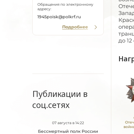
Обращения по электронному
Отече
адресу:
Запад
1945poisk@polkrf.ru
Красн
опера
Подробнее
тран
до 12
Наг
Публикации в
соц.сетях
Оте
07 августа в 14:22
войны
Бессмертный полк России