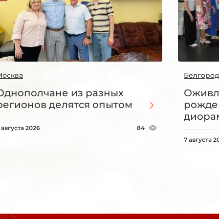
Москва
Белгород
Однополчане из разных
Оживл
регионов делятся опытом
рожде
диорам
 августа 2026
84
7 августа 2