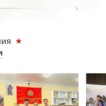
ния
и