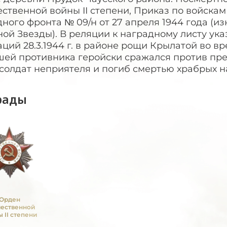
ственной войны II степени, Приказ по войскам
ного фронта № 09/н от 27 апреля 1944 года (и
ой Звезды). В реляции к наградному листу ука
ций 28.3.1944 г. в районе рощи Крылатой во в
шей противника геройски сражался против пре
 солдат неприятеля и погиб смертью храбрых на 
рады
Орден
чественной
 II степени