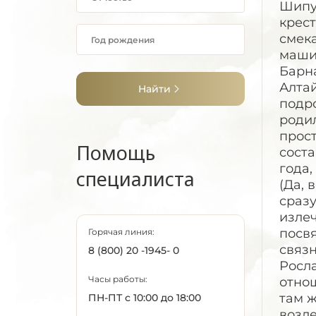
Шипун
крес
смека
машин
Барн
Алтай
Найти
подро
родил
прос
Помощь
соста
года,
специалиста
(Да, 
сразу
излеч
посвя
Горячая линия:
связн
8 (800) 20 -1945- 0
Росла
Часы работы:
отнош
там ж
ПН-ПТ с 10:00 до 18:00
возл