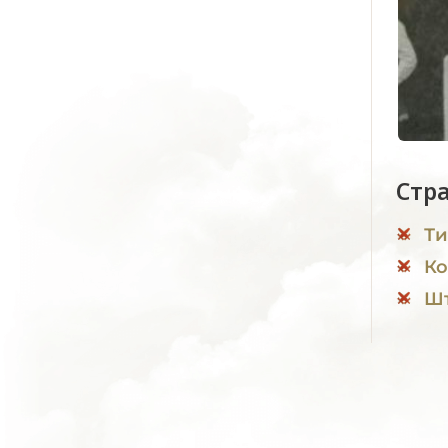
Стр
Ти
Ко
Шт