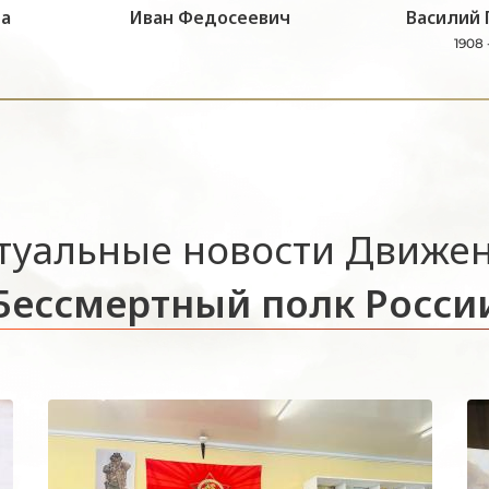
а
Иван Федосеевич
Василий 
1908 
туальные новости Движе
Бессмертный полк Росси