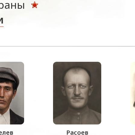
ераны
и
лев
Расоев