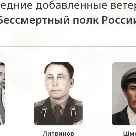
едние добавленные вет
Бессмертный полк Росси
Литвинов
Шме