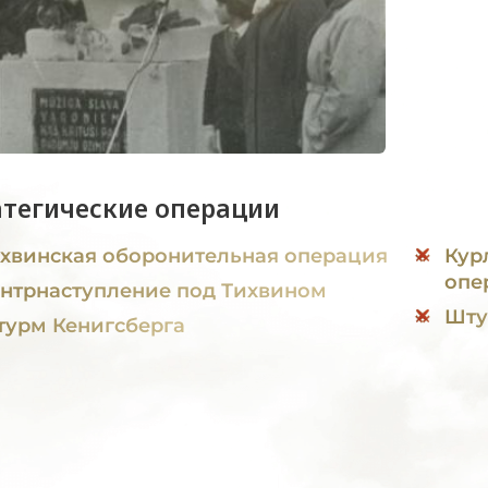
атегические операции
хвинская оборонительная операция
Кур
опе
нтрнаступление под Тихвином
Шту
урм Кенигсберга