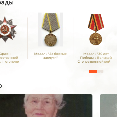
рады
Орден
Медаль "За боевые
Медаль "30 лет
чественной
заслуги"
Победы в Великой
 II степени
Отечественной войне
1941—1945 гг."
о