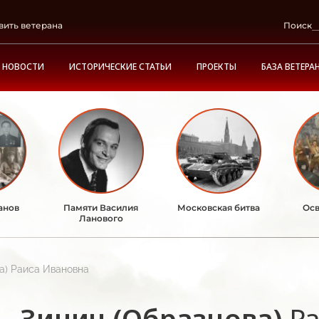
вить ветерана
Поиск
НОВОСТИ
ИСТОРИЧЕСКИЕ СТАТЬИ
ПРОЕКТЫ
БАЗА ВЕТЕРА
анов
Памяти Василия
Московская битва
Осв
Ланового
а) Раиса Ивановна
Зинич (Образцова)
Р