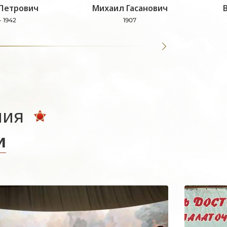
Петрович
Михаил Гасанович
- 1942
1907
ния
и