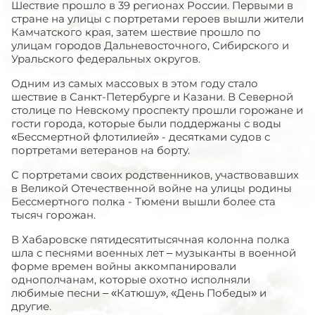
Шествие прошло в 39 регионах России. Первыми в
стране на улицы с портретами героев вышли жители
Камчатского края, затем шествие прошло по
улицам городов Дальневосточного, Сибирского и
Уральского федеральных округов.
Одним из самых массовых в этом году стало
шествие в Санкт-Петербурге и Казани. В Северной
столице по Невскому проспекту прошли горожане и
гости города, которые были поддержаны с воды
«Бессмертной флотилией» - десятками судов с
портретами ветеранов на борту.
С портретами своих родственников, участвовавших
в Великой Отечественной войне на улицы родины
Бессмертного полка - Тюмени вышли более ста
тысяч горожан.
В Хабаровске пятидесятитысячная колонна полка
шла с песнями военных лет – музыканты в военной
форме времен войны аккомпанировали
однополчанам, которые охотно исполняли
любимые песни – «Катюшу», «День Победы» и
другие.