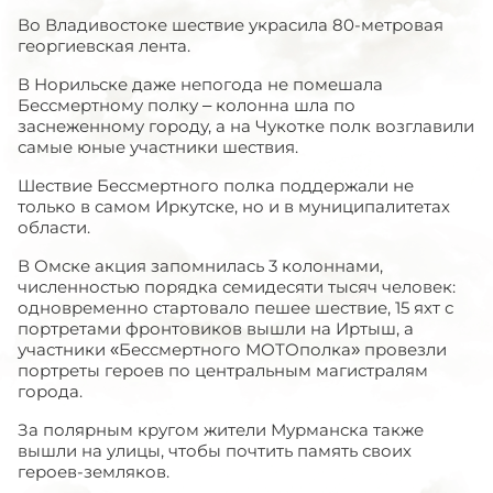
Во Владивостоке шествие украсила 80-метровая
георгиевская лента.
В Норильске даже непогода не помешала
Бессмертному полку – колонна шла по
заснеженному городу, а на Чукотке полк возглавили
самые юные участники шествия.
Шествие Бессмертного полка поддержали не
только в самом Иркутске, но и в муниципалитетах
области.
В Омске акция запомнилась 3 колоннами,
численностью порядка семидесяти тысяч человек:
одновременно стартовало пешее шествие, 15 яхт с
портретами фронтовиков вышли на Иртыш, а
участники «Бессмертного МОТОполка» провезли
портреты героев по центральным магистралям
города.
За полярным кругом жители Мурманска также
вышли на улицы, чтобы почтить память своих
героев-земляков.