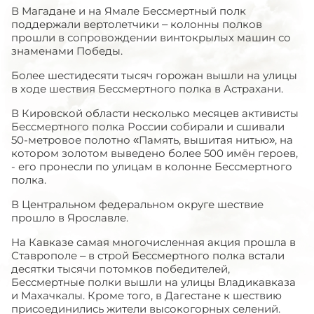
В Магадане и на Ямале Бессмертный полк
поддержали вертолетчики – колонны полков
прошли в сопровождении винтокрылых машин со
знаменами Победы.
Более шестидесяти тысяч горожан вышли на улицы
в ходе шествия Бессмертного полка в Астрахани.
В Кировской области несколько месяцев активисты
Бессмертного полка России собирали и сшивали
50-метровое полотно «Память, вышитая нитью», на
котором золотом выведено более 500 имён героев,
- его пронесли по улицам в колонне Бессмертного
полка.
В Центральном федеральном округе шествие
прошло в Ярославле.
На Кавказе самая многочисленная акция прошла в
Ставрополе – в строй Бессмертного полка встали
десятки тысячи потомков победителей,
Бессмертные полки вышли на улицы Владикавказа
и Махачкалы. Кроме того, в Дагестане к шествию
присоединились жители высокогорных селений.