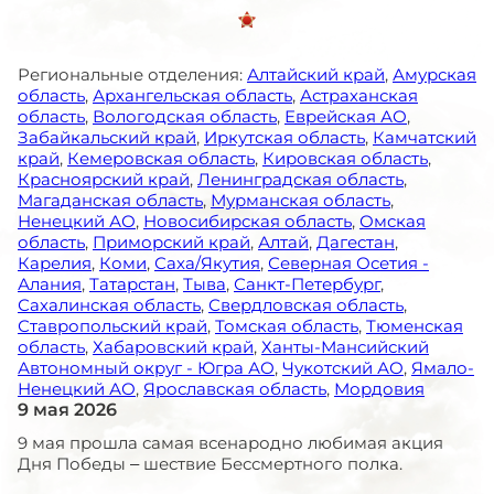
Региональные отделения:
Алтайский край
,
Амурская
область
,
Архангельская область
,
Астраханская
область
,
Вологодская область
,
Еврейская АО
,
Забайкальский край
,
Иркутская область
,
Камчатский
край
,
Кемеровская область
,
Кировская область
,
Красноярский край
,
Ленинградская область
,
Магаданская область
,
Мурманская область
,
Ненецкий АО
,
Новосибирская область
,
Омская
область
,
Приморский край
,
Алтай
,
Дагестан
,
Карелия
,
Коми
,
Саха/Якутия
,
Северная Осетия -
Алания
,
Татарстан
,
Тыва
,
Санкт-Петербург
,
Сахалинская область
,
Свердловская область
,
Ставропольский край
,
Томская область
,
Тюменская
область
,
Хабаровский край
,
Ханты-Мансийский
Автономный округ - Югра АО
,
Чукотский АО
,
Ямало-
Ненецкий АО
,
Ярославская область
,
Мордовия
9 мая 2026
9 мая прошла самая всенародно любимая акция
Дня Победы – шествие Бессмертного полка.