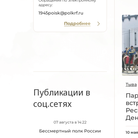
Обращения по электронному
адресу:
1945poisk@polkrf.ru
Подробнее
Тыва
Публикации в
Пар
соц.сетях
вст
Рес
Ден
07 августа в 14:22
Бессмертный полк России
10 мая