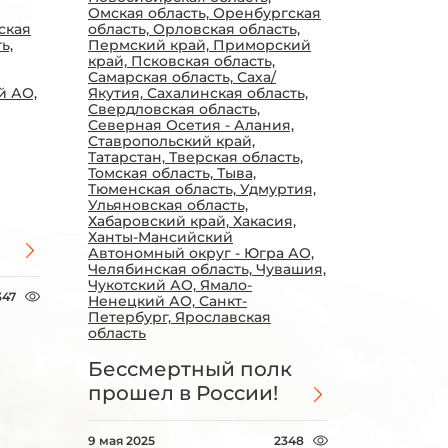
Омская область, Оренбургская
ская
область, Орловская область,
ь,
Пермский край, Приморский
край, Псковская область,
Самарская область, Саха/
й АО,
Якутия, Сахалинская область,
Свердловская область,
Северная Осетия - Алания,
Ставропольский край,
Татарстан, Тверская область,
Томская область, Тыва,
Тюменская область, Удмуртия,
Ульяновская область,
Хабаровский край, Хакасия,
Ханты-Мансийский
Автономный округ - Югра АО,
Челябинская область, Чувашия,
Чукотский АО, Ямало-
347
Ненецкий АО, Санкт-
Петербург, Ярославская
область
Бессмертный полк
прошел в России!
9 мая 2025
2348