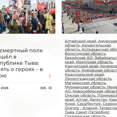
Алтайский край, Амурска
область, Архангельская
область, Астраханская обл
смертный полк
Вологодская область,
шёл в
Еврейская АО, Забайкаль
край, Иркутская область,
публике Тыва:
Камчатский край, Кемеро
ять о героях – в
область, Кировская област
Красноярский край,
ою
Ленинградская область,
Магаданская область,
Мурманская область, Нен
 2026
305
АО, Новосибирская област
Омская область, Приморс
край, Алтай, Дагестан, Кар
Коми, Саха/Якутия, Север
Осетия - Алания, Татарста
Тыва, Санкт-Петербург,
Сахалинская область,