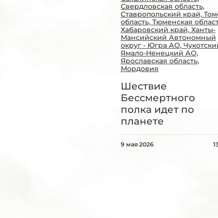
Свердловская область,
Ставропольский край, Том
область, Тюменская област
Хабаровский край, Ханты-
Мансийский Автономный
округ - Югра АО, Чукотски
Ямало-Ненецкий АО,
Ярославская область,
Мордовия
Шествие
Бессмертного
полка идет по
планете
9 мая 2026
1