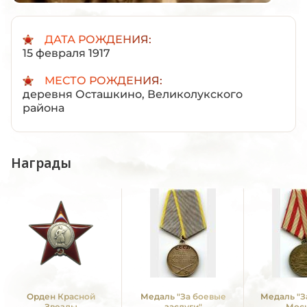
ДАТА РОЖДЕНИЯ:
15 февраля 1917
МЕСТО РОЖДЕНИЯ:
деревня Осташкино, Великолукского
района
Награды
Орден Красной
Медаль "За боевые
Медаль "З
Звезды
заслуги"
Мос