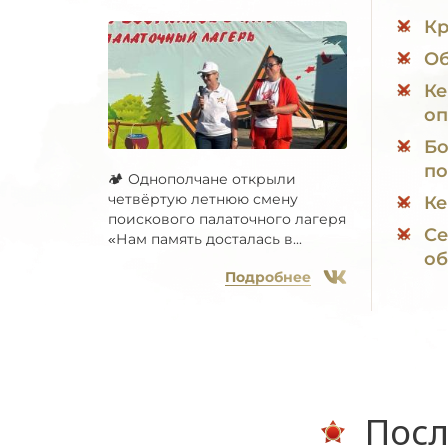
Кр
Об
Ке
оп
Бо
по
🏕 Однополчане открыли
четвёртую летнюю смену
Ке
поискового палаточного лагеря
Се
«Нам память досталась в...
об
Подробнее
Посл