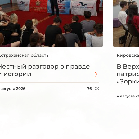
Астраханская область
Кировска
Честный разговор о правде
В Вер
и истории
патри
«Зорки
 августа 2026
76
4 августа 2