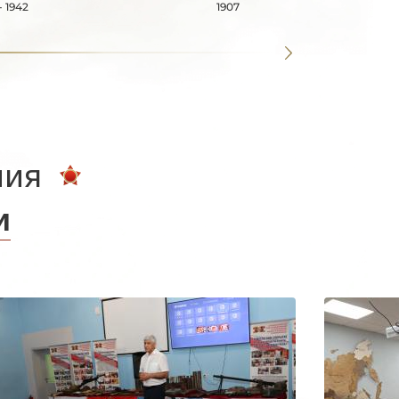
- 1942
1907
ния
и