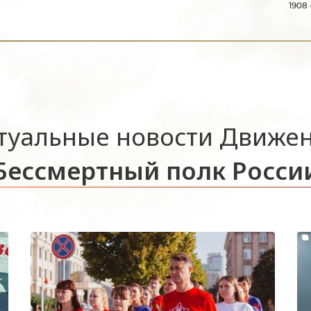
1908 
туальные новости Движе
Бессмертный полк Росси