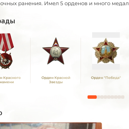
лочных ранения. Имел 5 орденов и много меда
рады
н Красного
Орден Красной
Орден "Победа"
намени
Звезды
о