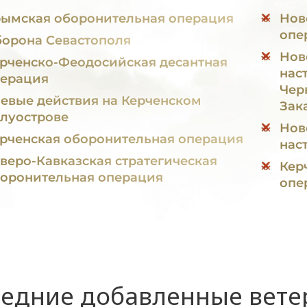
ымская оборонительная операция
Нов
опе
орона Севастополя
Нов
рченско-Феодосийская десантная
нас
ерация
Чер
евые действия на Керченском
Зак
луострове
Нов
рченская оборонительная операция
нас
веро-Кавказская стратегическая
Кер
оронительная операция
опе
едние добавленные вет