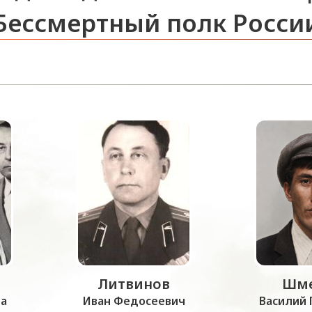
Бессмертный полк Росси
Литвинов
Шме
а
Иван Федосеевич
Василий 