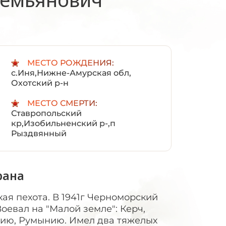
:
МЕСТО РОЖДЕНИЯ:
с.Иня,Нижне-Амурская обл,
Охотский р-н
МЕСТО СМЕРТИ:
Ставропольский
кр,Изобильненский р-,п
Рыздвянный
рана
ская пехота. В 1941г Черноморский
оевал на "Малой земле": Керч,
акию, Румынию. Имел два тяжелых