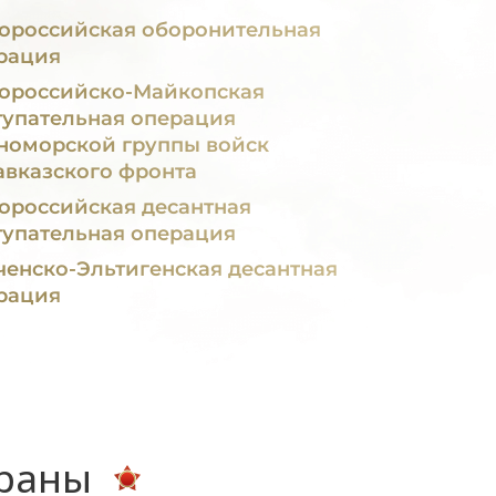
ороссийская оборонительная
рация
ороссийско-Майкопская
тупательная операция
номорской группы войск
авказского фронта
ороссийская десантная
тупательная операция
ченско-Эльтигенская десантная
рация
ераны