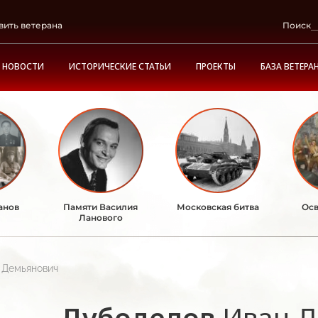
вить ветерана
Поиск
НОВОСТИ
ИСТОРИЧЕСКИЕ СТАТЬИ
ПРОЕКТЫ
БАЗА ВЕТЕРА
анов
Памяти Василия
Московская битва
Осв
Ланового
 Демьянович
Дубоделов
Иван 