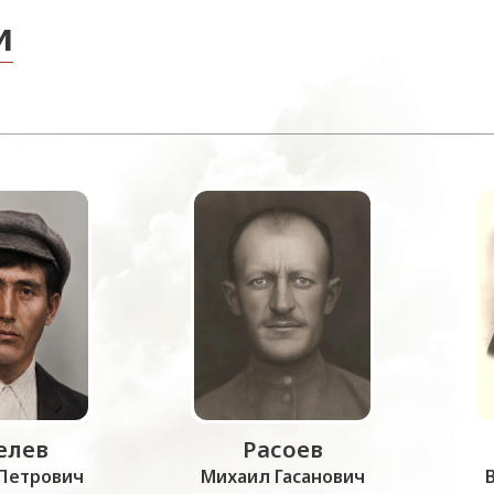
и
лев
Расоев
Петрович
Михаил Гасанович