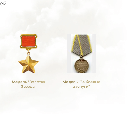
лей
Медаль "Золотая
Медаль "За боевые
Медаль "З
Звезда"
заслуги"