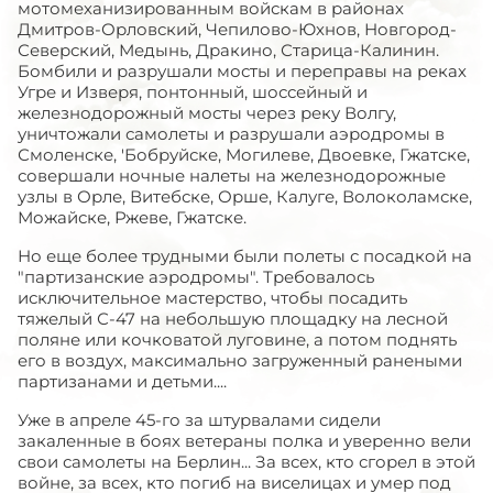
мотомеханизированным войскам в районах
Дмитров-Орловский, Чепилово-Юхнов, Новгород-
Северский, Медынь, Дракино, Старица-Калинин.
Бомбили и разрушали мосты и переправы на реках
Угре и Изверя, понтонный, шоссейный и
железнодорожный мосты через реку Волгу,
уничтожали самолеты и разрушали аэродромы в
Смоленске, 'Бобруйске, Могилеве, Двоевке, Гжатске,
совершали ночные налеты на железнодорожные
узлы в Орле, Витебске, Орше, Калуге, Волоколамске,
Можайске, Ржеве, Гжатске.
Но еще более трудными были полеты с посадкой на
"партизанские аэродромы". Требовалось
исключительное мастерство, чтобы посадить
тяжелый С-47 на небольшую площадку на лесной
поляне или кочковатой луговине, а потом поднять
его в воздух, максимально загруженный ранеными
партизанами и детьми....
Уже в апреле 45-го за штурвалами сидели
закаленные в боях ветераны полка и уверенно вели
свои самолеты на Берлин... За всех, кто сгорел в этой
войне, за всех, кто погиб на виселицах и умер под