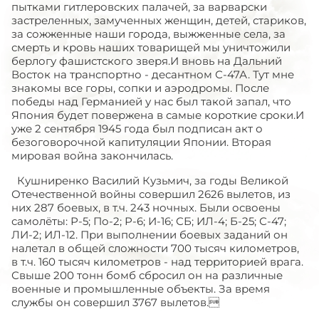
пытками гитлеровских палачей, за варварски
застреленных, замученных женщин, детей, стариков,
за сожженные наши города, выжженные села, за
смерть и кровь наших товарищей мы уничтожили
берлогу фашистского зверя.И вновь на Дальний
Восток на транспортно - десантном С-47А. Тут мне
знакомы все горы, сопки и аэродромы. После
победы над Германией у нас был такой запал, что
Япония будет повержена в самые короткие сроки.И
уже 2 сентября 1945 года был подписан акт о
безоговорочной капитуляции Японии. Вторая
мировая война закончилась.
Кушниренко Василий Кузьмич, за годы Великой
Отечественной войны совершил 2626 вылетов, из
них 287 боевых, в т.ч. 243 ночных. Были освоены
самолёты: Р-5; По-2; Р-6; И-16; СБ; ИЛ-4; Б-25; С-47;
ЛИ-2; ИЛ-12. При выполнении боевых заданий он
налетал в общей сложности 700 тысяч километров,
в т.ч. 160 тысяч километров - над территорией врага.
Свыше 200 тонн бомб сбросил он на различные
военные и промышленные объекты. За время
службы он совершил 3767 вылетов.