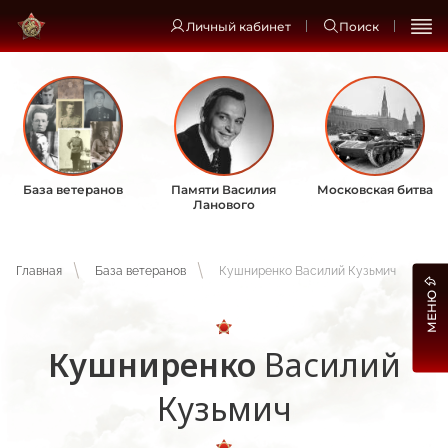
Личный кабинет
Поиск
База ветеранов
Памяти Василия
Московская битва
Ланового
Главная
База ветеранов
Кушниренко Василий Кузьмич
МЕНЮ
Кушниренко
Василий
Кузьмич