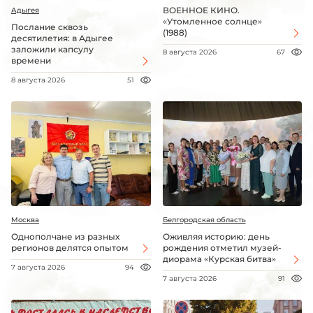
ВОЕННОЕ КИНО.
Адыгея
«Утомленное солнце»
Послание сквозь
(1988)
десятилетия: в Адыгее
заложили капсулу
8 августа 2026
67
времени
8 августа 2026
51
Москва
Белгородская область
Однополчане из разных
Оживляя историю: день
регионов делятся опытом
рождения отметил музей-
диорама «Курская битва»
7 августа 2026
94
7 августа 2026
91