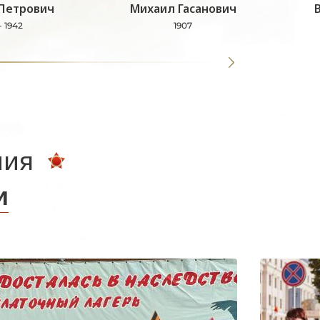
Петрович
Михаил Гасанович
- 1942
1907
ния
и