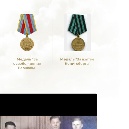
Медаль "За
Медаль "За взятие
освобождение
Кенигсберга"
Варшавы"