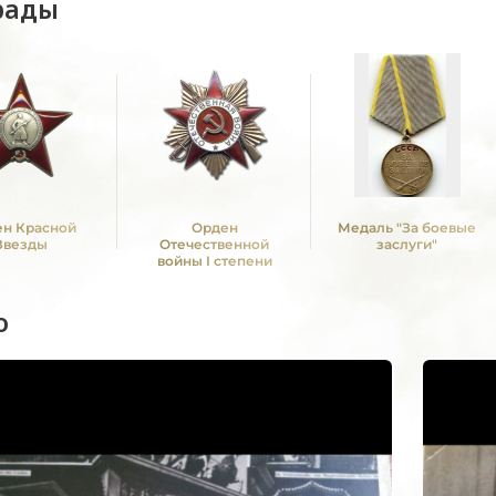
рады
н Красной
Орден
Медаль "За боевые
Звезды
Отечественной
заслуги"
войны I степени
о