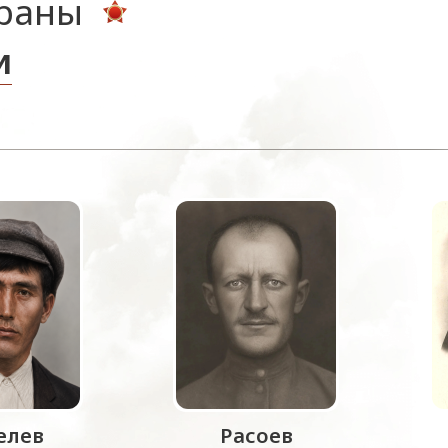
ераны
и
лев
Расоев