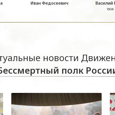
а
Иван Федосеевич
Василий 
1908 
туальные новости Движе
Бессмертный полк Росси