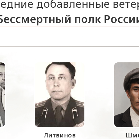
едние добавленные вет
Бессмертный полк Росси
Литвинов
Шме