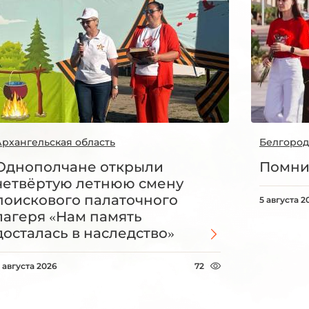
Архангельская область
Белгород
Однополчане открыли
Помни
четвёртую летнюю смену
поискового палаточного
5 августа 2
лагеря «Нам память
досталась в наследство»
 августа 2026
72