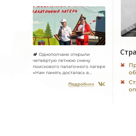
Стр
🏕 Однополчане открыли
четвёртую летнюю смену
Пр
поискового палаточного лагеря
об
«Нам память досталась в...
Ст
Подробнее
оп