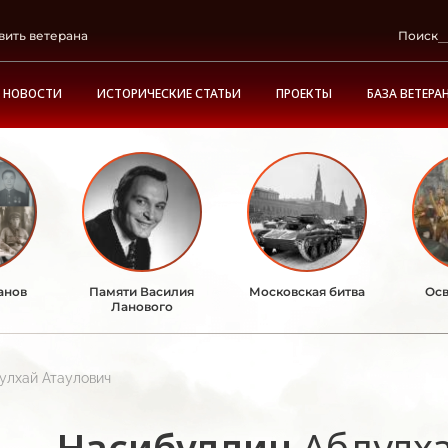
вить ветерана
Поиск
НОВОСТИ
ИСТОРИЧЕСКИЕ СТАТЬИ
ПРОЕКТЫ
БАЗА ВЕТЕРА
анов
Памяти Василия
Московская битва
Осв
Ланового
улхай Атаулович
Насибуллин
Абдулх