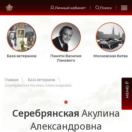
Личный кабинет
Поиск
База ветеранов
Памяти Василия
Московская битва
Ланового
Главная
База ветеранов
Серебрянская Акулина Александровна
МЕНЮ
Серебрянская
Акулина
Александровна