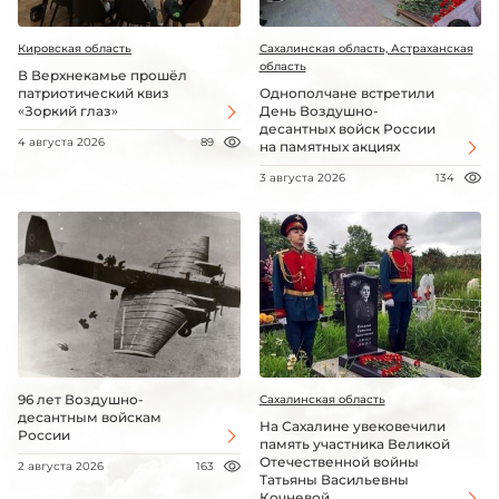
Кировская область
Сахалинская область, Астраханская
область
В Верхнекамье прошёл
патриотический квиз
Однополчане встретили
«Зоркий глаз»
День Воздушно-
десантных войск России
4 августа 2026
89
на памятных акциях
3 августа 2026
134
96 лет Воздушно-
Сахалинская область
десантным войскам
На Сахалине увековечили
России
память участника Великой
Отечественной войны
2 августа 2026
163
Татьяны Васильевны
Кочневой