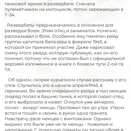
танковой армии в разведбате. Сначала
пулемётчиком на мотоцикле, потом заряжающим в
Т-34.
Разведбаты предназначались в основном для
разведки боем. Этим отец и занимался. Конечно
рассказывал о боях. Особенно ему памятен рейд
группы капитана Белозёра в феврале 1945, в
которой он принимал участие. Даже нарисовал
схему этого рейда, которую публикую, как он его
помнил, потому что не согласен был с официальной
версией изложенной в книге о боевом пути 2-ой гв.
ТА.
Об одном, скорее курьёзном случае расскажу с его
слов. Случилось это в начале апреля1945, в
германии. Во время очередного рейда в тыл немцев
снаряд попал в башню танка, в которой сидел отец,
и его выбросило в кювет. Очнулся уже вечером,
понял - вокруг немцы. Пролежал там до утра. Утром
встал и пошёл к своим, в руках одна граната.
Навстречу двое немцев с винтовками. Однако
видимо это были уже не те немцы - пожилые и
напуганные. С помощью гранаты он загнал обоих в