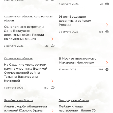
4 августа 2026
78
96 лет Воздушно-
Сахалинская область, Астраханская
десантным войскам
область
России
Однополчане встретили
День Воздушно-
2 августа 2026
158
десантных войск России
на памятных акциях
3 августа 2026
125
В Москве простились с
Сахалинская область
Михаилом Ножкиным
На Сахалине увековечили
память участника Великой
31 июля 2026
366
Отечественной войны
Татьяны Васильевны
Кочневой
1 августа 2026
150
Челябинская область
Белгородская область
Акция скорби объединила
Пейзажи, лица,
жителей Южного Урала
настроение – более 70