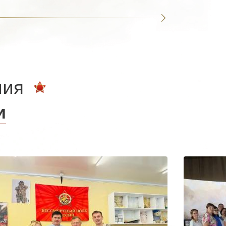
ния
и