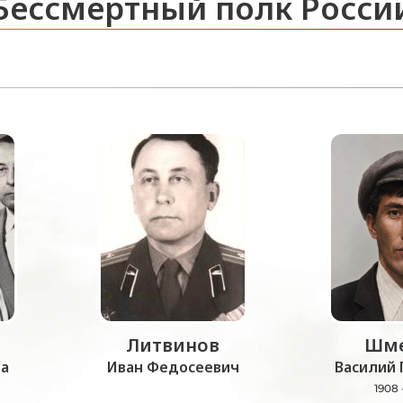
Бессмертный полк Росси
Литвинов
Шме
а
Иван Федосеевич
Василий 
1908 