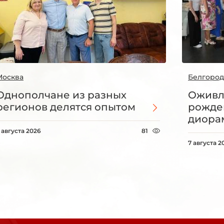
Москва
Белгород
Однополчане из разных
Оживл
регионов делятся опытом
рожде
диорам
 августа 2026
81
7 августа 2