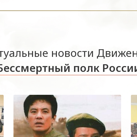
туальные новости Движе
Бессмертный полк Росси