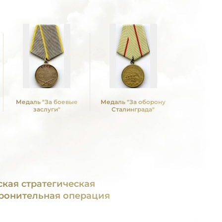
Медаль "За боевые
Медаль "За оборону
Медаль "З
заслуги"
Сталинграда"
Кенигс
ская стратегическая
ронительная операция