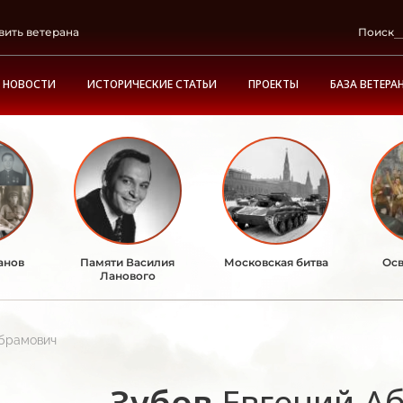
вить ветерана
Поиск
НОВОСТИ
ИСТОРИЧЕСКИЕ СТАТЬИ
ПРОЕКТЫ
БАЗА ВЕТЕРА
анов
Памяти Василия
Московская битва
Осв
Ланового
Абрамович
Зубов
Евгений А