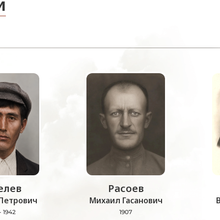
и
лев
Расоев
Петрович
Михаил Гасанович
- 1942
1907