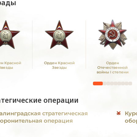
рады
н Красной
Орден Красной
Орден
Звезды
Звезды
Отечественной
войны I степени
атегические операции
алинградская стратегическая
Кур
оронительная операция
обо